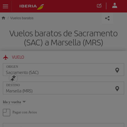
Saltar al contenido principal
Vuelos baratos
Vuelos baratos de Sacramento
(SAC) a Marsella (MRS)
VUELO
ORIGEN
DESTINO
Seleccione
Ida y vuelta
una
opción
Pagar con Avios