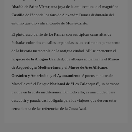
Abadía de Saint-Víctor
, una joya de la arquitectura, o el magnífico
Castillo de If
donde los fans de Alexandre Dumas disfrutarán del
entorno que dio vida al Conde de Monte-Cristo.
El pintoresco barrio de
Le Panier
con sus típicas casas altas de
fachadas coloridas en calles empinadas es un testimonio permanente
de la historia memorable de la antigua ciudad. Allí se encuentra el
hospicio de la Antigua Caridad
, que alberga actualmente el
Museo
de Arqueología Mediterránea
y el
Museo de Arte Africano,
Oceánico y Amerindio
, y el
Ayuntamiento
. A pocos minutos de
Marsella está el
Parque Nacional de “Les Calanques”
, un hermoso
parque en la costa mediterránea. Por todo ello, es una ciudad para
descubrir y parada casi obligada para los viajeros que deseen estar
cerca de una de las referencias de la Costa Azul.