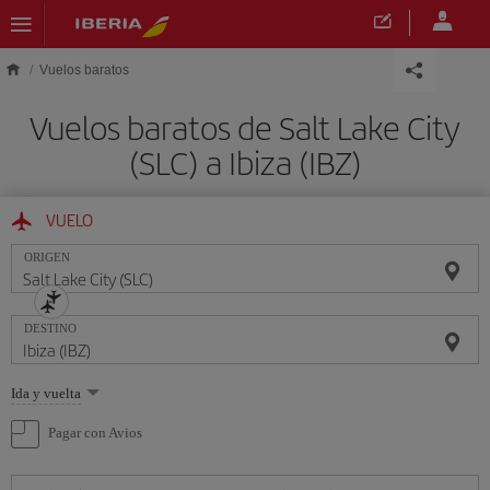
Saltar al contenido principal
Vuelos baratos
Vuelos baratos de Salt Lake City
(SLC) a Ibiza (IBZ)
VUELO
ORIGEN
DESTINO
Seleccione
Ida y vuelta
una
opción
Pagar con Avios