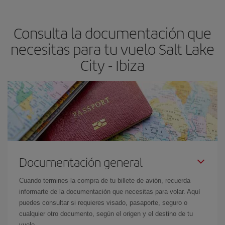
claves para encontrar los mejores precios son
anticiparte y ser
flexible.
Lo normal es que
cuanto antes
reserves tus billetes de
Consulta la documentación que
avión más baratos te saldrán. Además, si buscas los vuelos con
las fechas y los horarios del viaje un poco abiertos, podrás
elegir
necesitas para tu vuelo Salt Lake
el precio más barato.
City - Ibiza
Documentación general
Cuando termines la compra de tu billete de avión, recuerda
informarte de la documentación que necesitas para volar. Aquí
puedes consultar si requieres visado, pasaporte, seguro o
cualquier otro documento, según el origen y el destino de tu
vuelo.