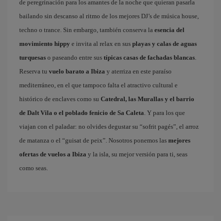
de peregrinación para los amantes de la noche que quieran pasarla
bailando sin descanso al ritmo de los mejores DJ’s de música house,
techno o trance. Sin embargo, también conserva la
esencia del
movimiento hippy
e invita al relax en sus
playas y calas de aguas
turquesas
o paseando entre sus
típicas casas de fachadas blancas
.
Reserva tu
vuelo barato a Ibiza
y aterriza en este paraíso
mediterráneo, en el que tampoco falta el atractivo cultural e
histórico de enclaves como su
Catedral, las Murallas y el barrio
de Dalt Vila o el poblado fenicio de Sa Caleta
. Y para los que
viajan con el paladar: no olvides degustar su “sofrit pagés”, el arroz
de matanza o el “guisat de peix”. Nosotros ponemos las
mejores
ofertas de vuelos a Ibiza
y la isla, su mejor versión para ti, seas
como seas.