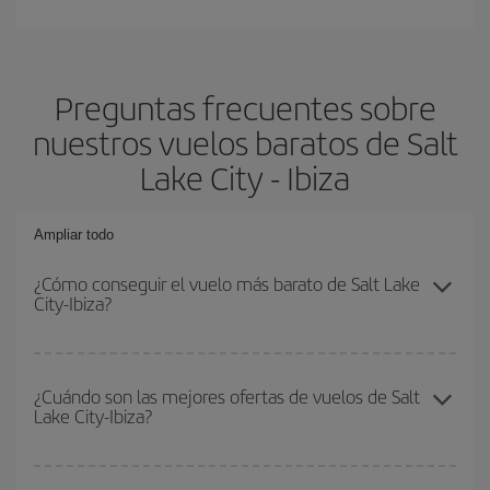
Preguntas frecuentes sobre
nuestros vuelos baratos de Salt
Lake City - Ibiza
Ampliar todo
¿Cómo conseguir el vuelo más barato de Salt Lake
City-Ibiza?
Podrás ahorrar en tu billete de avión de Salt Lake City-Ibiza-dest y
conseguir el vuelo más barato si evitas temporadas altas,
¿Cuándo son las mejores ofertas de vuelos de Salt
Lake City-Ibiza?
compras con antelación y puedes ser flexible con las fechas y
horarios de ida y vuelta.
Puedes conseguir los vuelos más baratos viajando
fuera de las