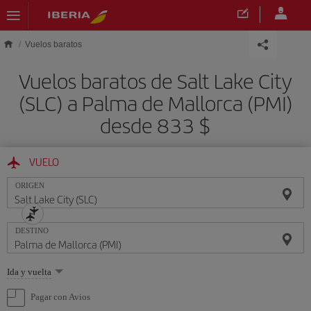
Saltar al contenido principal
Vuelos baratos
Vuelos baratos de Salt Lake City
(SLC) a Palma de Mallorca (PMI)
desde 833 $
VUELO
ORIGEN
DESTINO
Seleccione
Ida y vuelta
una
opción
Pagar con Avios