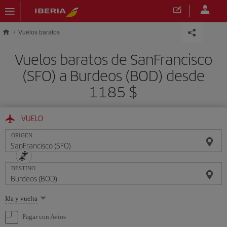
Saltar al contenido principal
Vuelos baratos
Vuelos baratos de SanFrancisco
(SFO) a Burdeos (BOD) desde
1185 $
VUELO
ORIGEN
DESTINO
Seleccione
Ida y vuelta
una
opción
Pagar con Avios