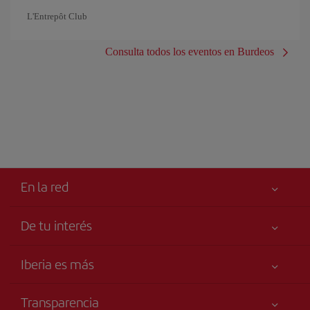
L'Entrepôt Club
Consulta todos los eventos en Burdeos
En la red
De tu interés
Tu seguridad es lo primero
Iberia es más
Accesibilidad
Noticias y Novedades
Compromiso de servicio
Transparencia