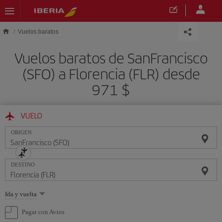
Saltar al contenido principal
Vuelos baratos
Vuelos baratos de SanFrancisco
(SFO) a Florencia (FLR) desde
971 $
VUELO
ORIGEN
DESTINO
Seleccione
Ida y vuelta
una
opción
Pagar con Avios