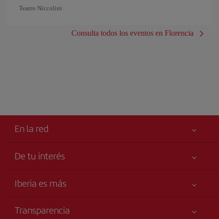
Teatro Niccolini
Consulta todos los eventos en Florencia
En la red
De tu interés
Tu seguridad es lo primero
Iberia es más
Accesibilidad
Noticias y Novedades
Compromiso de servicio
Transparencia
Grupo Iberia