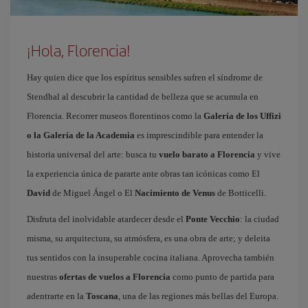
¡Hola, Florencia!
Hay quien dice que los espíritus sensibles sufren el síndrome de
Stendhal al descubrir la cantidad de belleza que se acumula en
Florencia. Recorrer museos florentinos como la
Galería de los Uffizi
o la Galería de la Academia
es imprescindible para entender la
historia universal del arte: busca tu
vuelo barato a Florencia
y vive
la experiencia única de pararte ante obras tan icónicas como El
David
de Miguel Ángel o El
Nacimiento de Venus
de Botticelli.
Disfruta del inolvidable atardecer desde el
Ponte Vecchio
: la ciudad
misma, su arquitectura, su atmósfera, es una obra de arte; y deleita
tus sentidos con la insuperable cocina italiana. Aprovecha también
nuestras
ofertas de vuelos a Florencia
como punto de partida para
adentrarte en la
Toscana
, una de las regiones más bellas del Europa.