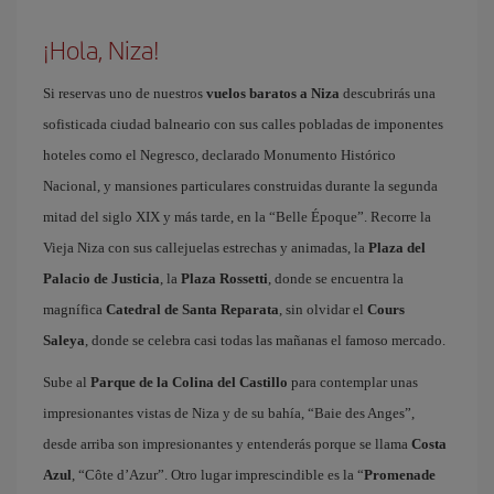
¡Hola, Niza!
Si reservas uno de nuestros
vuelos baratos a Niza
descubrirás una
sofisticada ciudad balneario con sus calles pobladas de imponentes
hoteles como el Negresco, declarado Monumento Histórico
Nacional, y mansiones particulares construidas durante la segunda
mitad del siglo XIX y más tarde, en la “Belle Époque”. Recorre la
Vieja Niza con sus callejuelas estrechas y animadas, la
Plaza del
Palacio de Justicia
, la
Plaza Rossetti
, donde se encuentra la
magnífica
Catedral de Santa Reparata
, sin olvidar el
Cours
Saleya
, donde se celebra casi todas las mañanas el famoso mercado.
Sube al
Parque de la Colina del Castillo
para contemplar unas
impresionantes vistas de Niza y de su bahía, “Baie des Anges”,
desde arriba son impresionantes y entenderás porque se llama
Costa
Azul
, “Côte d’Azur”. Otro lugar imprescindible es la “
Promenade