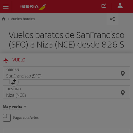
Saltar al contenido principal
Vuelos baratos
Vuelos baratos de SanFrancisco
(SFO) a Niza (NCE) desde 826 $
VUELO
ORIGEN
DESTINO
Seleccione
Ida y vuelta
una
opción
Pagar con Avios