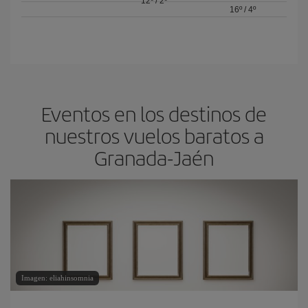
12º
/
2º
16º
/
4º
Eventos en los destinos de
nuestros vuelos baratos a
Granada-Jaén
Imagen: eliahinsomnia