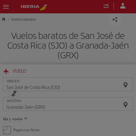
Saltar al contenido principal
Vuelos baratos
Vuelos baratos de San José de
Costa Rica (SJO) a Granada-Jaén
(GRX)
VUELO
ORIGEN
DESTINO
Seleccione
Ida y vuelta
una
opción
Pagar con Avios