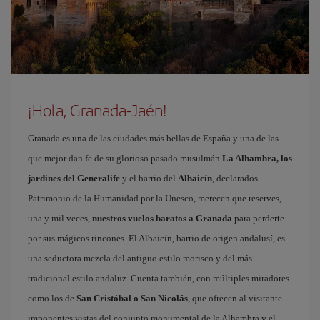
¡Hola, Granada-Jaén!
Granada es una de las ciudades más bellas de España y una de las
que mejor dan fe de su glorioso pasado musulmán.
La Alhambra, los
jardines del Generalife
y el barrio del
Albaicín
, declarados
Patrimonio de la Humanidad por la Unesco, merecen que reserves,
una y mil veces,
nuestros vuelos baratos a Granada
para perderte
por sus mágicos rincones. El Albaicín, barrio de origen andalusí, es
una seductora mezcla del antiguo estilo morisco y del más
tradicional estilo andaluz. Cuenta también, con múltiples miradores
como los de
San Cristóbal o San Nicolás
, que ofrecen al visitante
imponentes vistas del conjunto monumental de la Alhambra y el