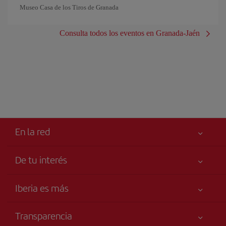
Museo Casa de los Tiros de Granada
Consulta todos los eventos en Granada-Jaén
En la red
De tu interés
Tu seguridad es lo primero
Iberia es más
Accesibilidad
Noticias y Novedades
Compromiso de servicio
Transparencia
Grupo Iberia
Publicidad