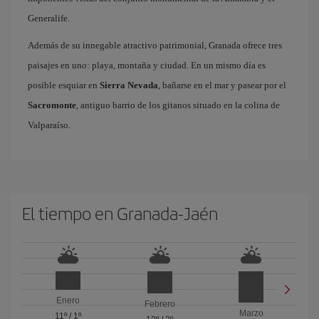
Generalife.
Además de su innegable atractivo patrimonial, Granada ofrece tres
paisajes en uno: playa, montaña y ciudad. En un mismo día es
posible esquiar en
Sierra Nevada
, bañarse en el mar y pasear por el
Sacromonte
, antiguo barrio de los gitanos situado en la colina de
Valparaíso.
El tiempo en Granada-Jaén
Enero
Febrero
Marzo
11º
/
1º