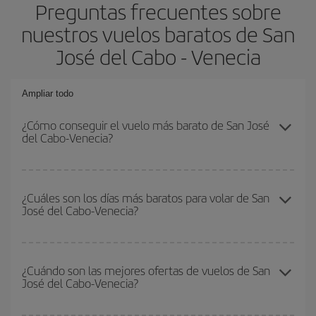
Preguntas frecuentes sobre
nuestros vuelos baratos de San
José del Cabo - Venecia
Ampliar todo
¿Cómo conseguir el vuelo más barato de San José
del Cabo-Venecia?
Podrás ahorrar en tu billete de avión de San José del Cabo-
Venecia-dest y conseguir el vuelo más barato si evitas
¿Cuáles son los días más baratos para volar de San
José del Cabo-Venecia?
temporadas altas, compras con antelación y puedes ser flexible
con las fechas y horarios de ida y vuelta.
Para saber qué días te saldrá más económico volar, solo tienes
que empezar una consulta en nuestro
buscador de vuelos
¿Cuándo son las mejores ofertas de vuelos de San
José del Cabo-Venecia?
baratos
. Dinos desde dónde vuelas, a dónde quieres ir y en qué
fechas habías pensado viajar. Te mostraremos los vuelos más
baratos, no solo
para tu consulta, sino para días cercanos
,