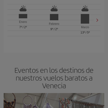
Enero
Febrero
7º
/
2º
Marzo
9º
/
2º
13º
/
5º
Eventos en los destinos de
nuestros vuelos baratos a
Venecia