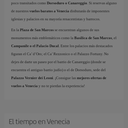
poco transitados como
Dorsoduro o Canareggio
. Si reservas alguno
de nuestros
vuelos baratos a Venecia
disfrutarás de imponentes
iglesias y palacios en su mayoría renacentistas y barrocos.
En la
Plaza de San Marcos
se encuentran algunos de sus
monumentos más emblemáticos como la
Basílica de San Marcos
, el
Campanile o el Palacio Ducal
. Entre los palacios más destacados
figuran el Ca’ d’Oro; el Ca’ Rezzonico o el Palazzo Fortuny. No
dejes de darte un paseo por el barrio de Canareggio (donde se
encuentra el antiguo barrio judío) o el de Dorsoduro, sede del
Palazzo Vernier dei Leoni
. ¡Consigue las
mejores ofertas de
vuelos a Venecia
y no te pierdas la experiencia!
El tiempo en Venecia