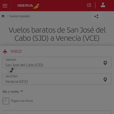
Saltar al contenido principal
Vuelos baratos
Vuelos baratos de San José del
Cabo (SJD) a Venecia (VCE)
VUELO
ORIGEN
DESTINO
Seleccione
Ida y vuelta
una
opción
Pagar con Avios