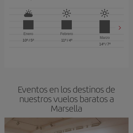
Enero
Febrero
Marzo
10º
/
5º
11º
/
4º
14º
/
7º
Eventos en los destinos de
nuestros vuelos baratos a
Marsella