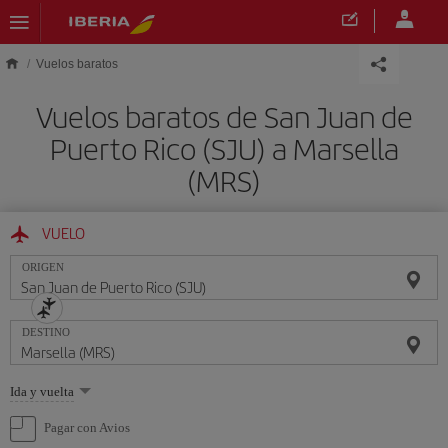
Saltar al contenido principal
Vuelos baratos
Vuelos baratos de San Juan de
Puerto Rico (SJU) a Marsella
(MRS)
VUELO
ORIGEN
DESTINO
Seleccione
Ida y vuelta
una
opción
Pagar con Avios