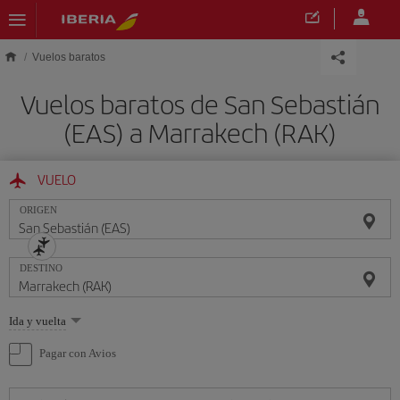
Saltar al contenido principal
Vuelos baratos
Vuelos baratos de San Sebastián
(EAS) a Marrakech (RAK)
VUELO
ORIGEN
DESTINO
Seleccione
Ida y vuelta
una
opción
Pagar con Avios