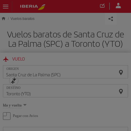
Saltar al contenido principal
Vuelos baratos
Vuelos baratos de Santa Cruz de
La Palma (SPC) a Toronto (YTO)
VUELO
ORIGEN
DESTINO
Seleccione
Ida y vuelta
una
opción
Pagar con Avios