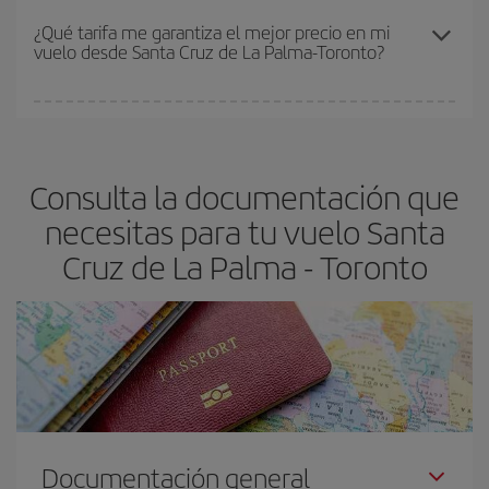
Los precios dependen de las plazas que queden libres en el vuelo
¿Qué tarifa me garantiza el mejor precio en mi
vuelo desde Santa Cruz de La Palma-Toronto?
y de que las tarifas más baratas (turista) estén disponibles o se
vayan agotando. Por eso, comprar con antelación es
fundamental
para conseguir
vuelos baratos a Santa Cruz de La
En Iberia, tenemos distintas tarifas para garantizarte el mejor
Palma-Toronto-dest
.
precio según tus necesidades de viaje. La tarifa básica, te
asegura el vuelo más barato.
Consulta la documentación que
necesitas para tu vuelo Santa
Cruz de La Palma - Toronto
Documentación general