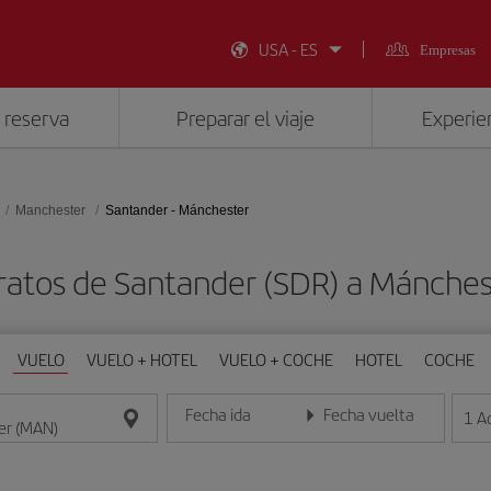
USA - ES
Empresas
 reserva
Preparar el viaje
Experien
Manchester
Santander - Mánchester
ratos de Santander (SDR) a Mánche
VUELO
VUELO + HOTEL
VUELO + COCHE
HOTEL
COCHE
Fecha ida
Fecha vuelta
1
A
Introduce la fecha en formato día/mes/año
Introduce la fecha en format