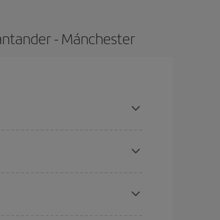
antander - Mánchester
, compras con antelación y puedes ser flexible
ratos
. Dinos desde dónde vuelas, a dónde
ra días cercanos
, tanto de ida como de vuelta,
gunos
horarios
puede que te hagan ahorrar aún