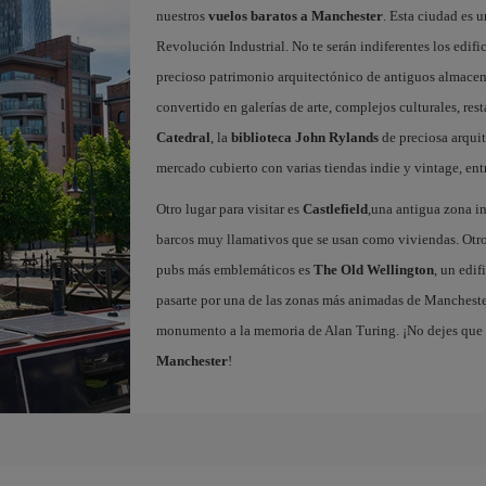
nuestros
vuelos baratos a Manchester
. Esta ciudad es u
Revolución Industrial. No te serán indiferentes los edific
precioso patrimonio arquitectónico de antiguos almacenes
convertido en galerías de arte, complejos culturales, re
Catedral
, la
biblioteca John Rylands
de preciosa arqui
mercado cubierto con varias tiendas indie y vintage, ent
Otro lugar para visitar es
Castlefield
,una antigua zona in
barcos muy llamativos que se usan como viviendas. Otro 
pubs más emblemáticos es
The Old Wellington
, un edi
pasarte por una de las zonas más animadas de Mancheste
monumento a la memoria de Alan Turing. ¡No dejes que 
Manchester
!