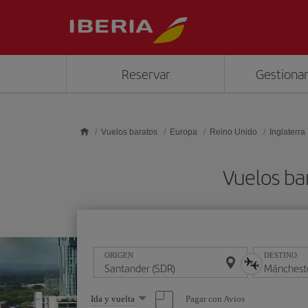
Saltar al contenido principal
Reservar
Gestionar
Vuelos baratos
Europa
Reino Unido
Inglaterra
Vuelos ba
ORIGEN
DESTINO
Seleccione
Pagar con Avios
Ida y vuelta