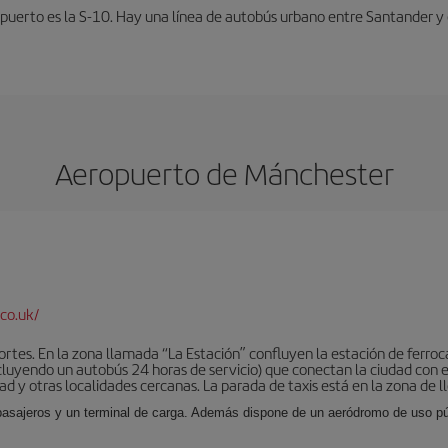
opuerto es la S-10. Hay una línea de autobús urbano entre Santander y 
Aeropuerto de Mánchester
co.uk/
tes. En la zona llamada “La Estación” confluyen la estación de ferrocar
luyendo un autobús 24 horas de servicio) que conectan la ciudad con el
ad y otras localidades cercanas. La parada de taxis está en la zona de l
 pasajeros y un terminal de carga. Además dispone de un aeródromo de uso púb