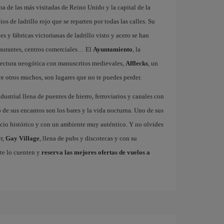
na de las más visitadas de Reino Unido y la capital de la
ios de ladrillo rojo que se reparten por todas las calles. Su
 y fábricas victorianas de ladrillo visto y acero se han
staurantes, centros comerciales… El
Ayuntamiento
, la
tectura neogótica con manuscritos medievales,
Afflecks
, un
re otros muchos, son lugares que no te puedes perder.
dustrial llena de puentes de hierro, ferroviarios y canales con
de sus encantos son los bares y la vida nocturna. Uno de sus
ficio histórico y con un ambiente muy auténtico. Y no olvides
r,
Gay Village
, llena de pubs y discotecas y con su
te lo cuenten y
reserva las mejores ofertas de vuelos a