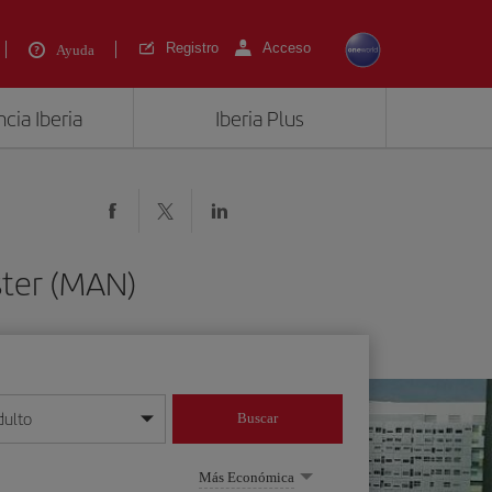
Registro
Acceso
Ayuda
cia Iberia
Iberia Plus
ster (MAN)
dulto
Buscar
o día/mes/año
Más Económica