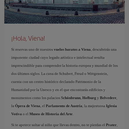
¡Hola, Viena!
Si reservas uno de nuestros
vuelos baratos a Viena
, descubrirás una
imponente ciudad cuyo legado artístico e intelectual resulta
imprescindible para comprender la historia europea y mundial de los
dos últimos siglos. La cuna de Schubert, Freud o Wittgenstein,
cuenta con un centro histórico declarado Patrimonio de la
Humanidad por la Unesco y en el que encontrarás edificios y
monumentos como los palacios
Schönbrunn
,
Hofburg
y
Belvedere
,
la
Ópera de Viena
, el
Parlamento de Austria
, la majestuosa
Iglesia
Votiva
o el
Museo de Historia del Arte
.
Si te apetece soltar al niño que llevas dentro, no te pierdas el
Prater
,