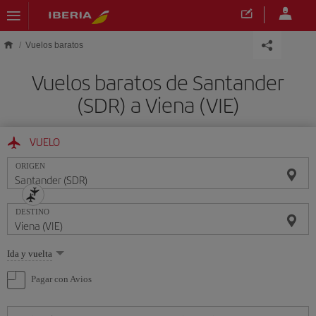
Saltar al contenido principal
Vuelos baratos
Vuelos baratos de Santander
(SDR) a Viena (VIE)
VUELO
ORIGEN
DESTINO
Seleccione
Ida y vuelta
una
opción
Pagar con Avios