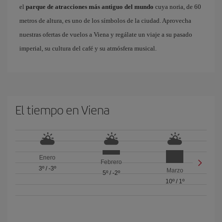
el
parque de atracciones más antiguo del mundo
cuya noria, de 60
metros de altura, es uno de los símbolos de la ciudad. Aprovecha
nuestras ofertas de vuelos a Viena y regálate un viaje a su pasado
imperial, su cultura del café y su atmósfera musical.
El tiempo en Viena
Enero
Febrero
3º
/
-3º
Marzo
5º
/
-2º
10º
/
1º