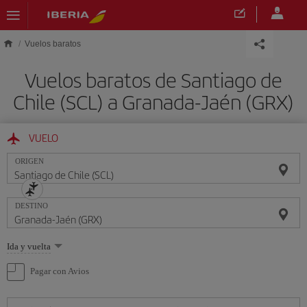
Saltar al contenido principal
Vuelos baratos
Vuelos baratos de Santiago de
Chile (SCL) a Granada-Jaén (GRX)
VUELO
ORIGEN
DESTINO
Seleccione
Ida y vuelta
una
opción
Pagar con Avios