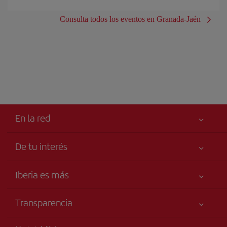
Consulta todos los eventos en Granada-Jaén
En la red
De tu interés
Tu seguridad es lo primero
Iberia es más
Accesibilidad
Noticias y Novedades
Compromiso de servicio
Transparencia
Grupo Iberia
Publicidad
Información Legal
Accionistas e Inversores