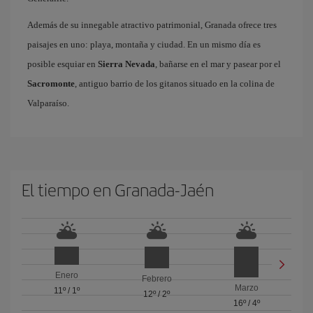
Además de su innegable atractivo patrimonial, Granada ofrece tres
paisajes en uno: playa, montaña y ciudad. En un mismo día es
posible esquiar en
Sierra Nevada
, bañarse en el mar y pasear por el
Sacromonte
, antiguo barrio de los gitanos situado en la colina de
Valparaíso.
El tiempo en Granada-Jaén
Enero
Febrero
Marzo
11º
/
1º
12º
/
2º
16º
/
4º