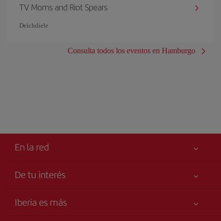
TV Moms and Riot Spears
Deichdiele
Consulta todos los eventos en Hamburgo
En la red
De tu interés
Tu seguridad es lo primero
Iberia es más
Accesibilidad
Noticias y Novedades