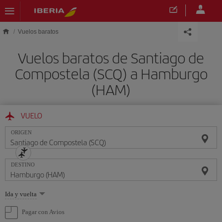
Saltar al contenido principal
Vuelos baratos
Vuelos baratos de Santiago de
Compostela (SCQ) a Hamburgo
(HAM)
VUELO
ORIGEN
DESTINO
Seleccione
Ida y vuelta
una
opción
Pagar con Avios