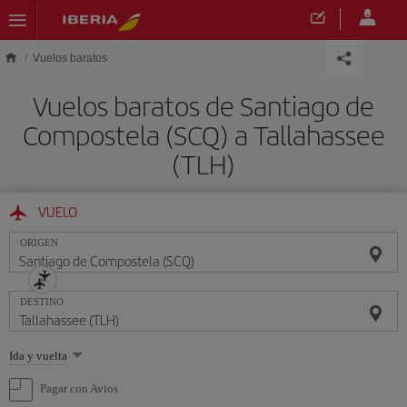
Saltar al contenido principal
Vuelos baratos
Vuelos baratos de Santiago de
Compostela (SCQ) a Tallahassee
(TLH)
VUELO
ORIGEN
DESTINO
Seleccione
Ida y vuelta
una
opción
Pagar con Avios