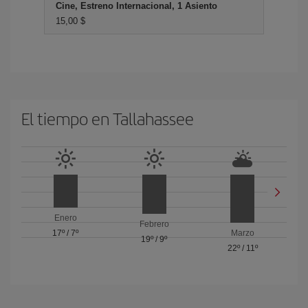
Cine, Estreno Internacional, 1 Asiento
15,00 $
El tiempo en Tallahassee
Enero
Febrero
17º
/
7º
Marzo
19º
/
9º
22º
/
11º