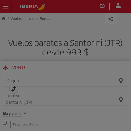
Saltar al contenido principal
Vuelos baratos
Europa
Vuelos baratos a Santorini (JTR)
desde 993 $
VUELO
Origen
DESTINO
Seleccione
Ida y vuelta
una
opción
Pagar con Avios