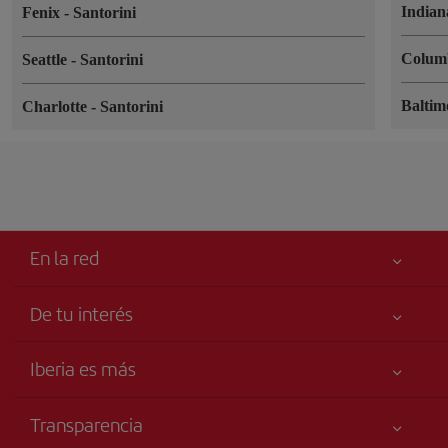
Indian
Fenix
-
Santorini
Colum
Seattle
-
Santorini
Balti
Charlotte
-
Santorini
En la red
De tu interés
Tu seguridad es lo primero
Iberia es más
Accesibilidad
Noticias y Novedades
Compromiso de servicio
Transparencia
Grupo Iberia
Publicidad