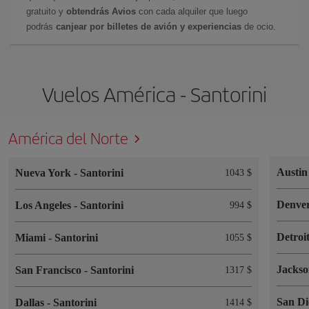
gratuito y
obtendrás Avios
con cada alquiler que luego
podrás
canjear por billetes de avión y experiencias
de ocio.
Vuelos América - Santorini
América del Norte
Austi
Nueva York
-
Santorini
1043 $
Denve
Los Angeles
-
Santorini
994 $
Detroi
Miami
-
Santorini
1055 $
Jackso
San Francisco
-
Santorini
1317 $
San D
Dallas
-
Santorini
1414 $