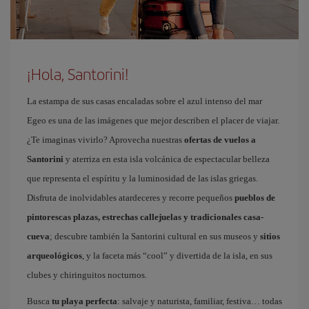
¡Hola, Santorini!
La estampa de sus casas encaladas sobre el azul intenso del mar
Egeo es una de las imágenes que mejor describen el placer de viajar.
¿Te imaginas vivirlo? Aprovecha nuestras
ofertas de vuelos a
Santorini
y aterriza en esta isla volcánica de espectacular belleza
que representa el espíritu y la luminosidad de las islas griegas.
Disfruta de inolvidables atardeceres y recorre pequeños
pueblos de
pintorescas plazas, estrechas callejuelas y tradicionales casa-
cueva
; descubre también la Santorini cultural en sus museos y
sitios
arqueológicos
, y la faceta más “cool” y divertida de la isla, en sus
clubes y chiringuitos nocturnos.
Busca
tu playa perfecta
: salvaje y naturista, familiar, festiva… todas