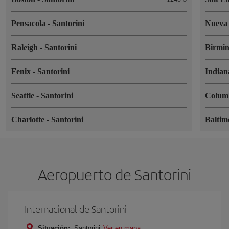
Pensacola
-
Santorini
Nueva
Raleigh
-
Santorini
Birmi
Fenix
-
Santorini
Indian
Seattle
-
Santorini
Colum
Charlotte
-
Santorini
Balti
Aeropuerto de Santorini
Internacional de Santorini
Situación:
Santorini
Ver en mapa