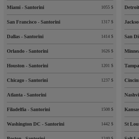
Miami
-
Santorini
Detroi
1055 $
San Francisco
-
Santorini
Jackso
1317 $
Dallas
-
Santorini
San D
1414 $
Orlando
-
Santorini
Minne
1626 $
Houston
-
Santorini
Tamp
1201 $
Chicago
-
Santorini
Cincin
1237 $
Atlanta
-
Santorini
Nashvi
Filadelfia
-
Santorini
Kansa
1508 $
Washington DC
-
Santorini
St Lou
1442 $
Boston
-
Santorini
Salt L
1240 $