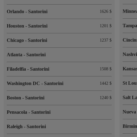
Minne
Orlando
-
Santorini
1626 $
Tamp
Houston
-
Santorini
1201 $
Cincin
Chicago
-
Santorini
1237 $
Nashvi
Atlanta
-
Santorini
Kansa
Filadelfia
-
Santorini
1508 $
St Lou
Washington DC
-
Santorini
1442 $
Salt L
Boston
-
Santorini
1240 $
Nueva
Pensacola
-
Santorini
Birmi
Raleigh
-
Santorini