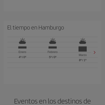
El tiempo en Hamburgo
Enero
Febrero
Marzo
4º
/
0º
5º
/
0º
8º
/
1º
Eventos en los destinos de