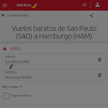
Saltar al contenido principal
Vuelos baratos
Vuelos baratos de Sao Paulo
(SAO) a Hamburgo (HAM)
VUELO
ORIGEN
DESTINO
Seleccione
Ida y vuelta
una
opción
Pagar con Avios