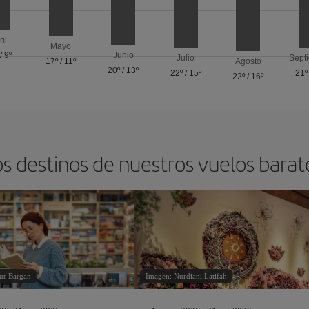
ril
Mayo
/
9º
Junio
Julio
Sept
17º
/
11º
Agosto
20º
/
13º
22º
/
15º
21º
22º
/
16º
os destinos de nuestros vuelos barat
ur Bargan
Imagen: Nurdiani Latifah