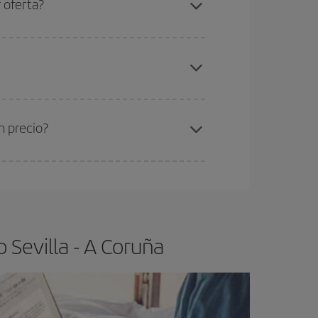
 oferta?
gunos
horarios
puede que te hagan ahorrar aún
elo y de que las tarifas más baratas (turista)
villa-A Coruña-dest
.
ra el vuelo más barato.
n precio?
ser flexible.
Lo normal es que
cuanto antes
 poco abiertos, podrás
elegir el precio más
 Sevilla - A Coruña