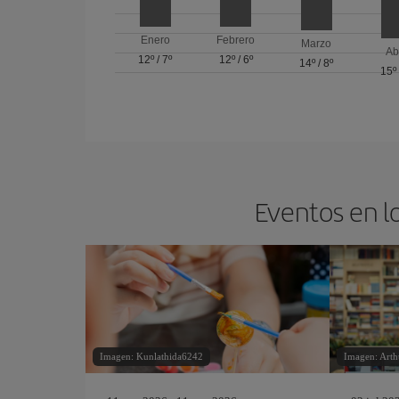
Enero
Febrero
Marzo
Ab
12º
/
7º
12º
/
6º
14º
/
8º
15º
Eventos en l
Imagen: Kunlathida6242
Imagen: Arth