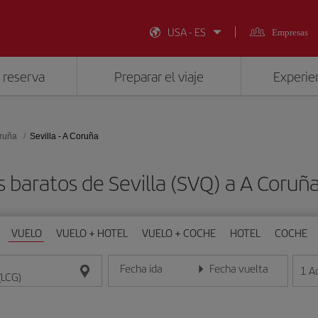
USA - ES
Empresas
 reserva
Preparar el viaje
Experien
ruña
Sevilla - A Coruña
 baratos de Sevilla (SVQ) a A Coruñ
VUELO
VUELO + HOTEL
VUELO + COCHE
HOTEL
COCHE
Fecha ida
Fecha vuelta
1
A
Introduce la fecha en formato día/mes/año
Introduce la fecha en format