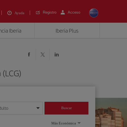
Registro
Acceso
Ayuda
cia Iberia
Iberia Plus
a (LCG)
dulto
Buscar
o día/mes/año
Más Económica