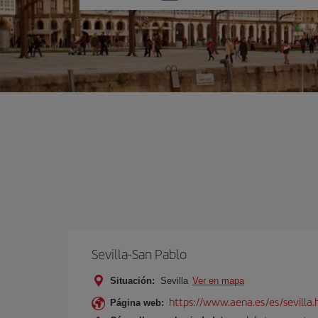
una
opción
Sevilla-San Pablo
Situación:
Sevilla
Ver en mapa
https://www.aena.es/es/sevilla.
Página web: