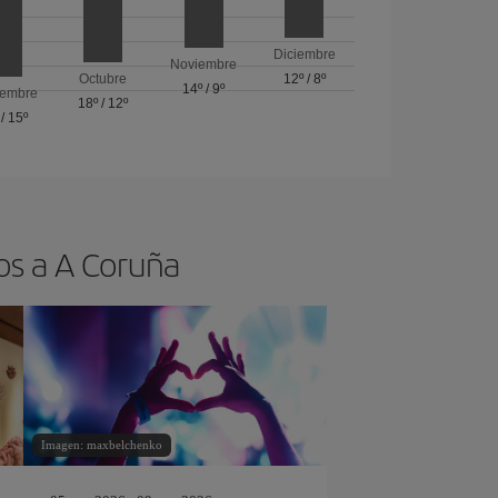
Diciembre
Noviembre
Octubre
12º
/
8º
14º
/
9º
iembre
18º
/
12º
/
15º
os a A Coruña
Imagen: maxbelchenko