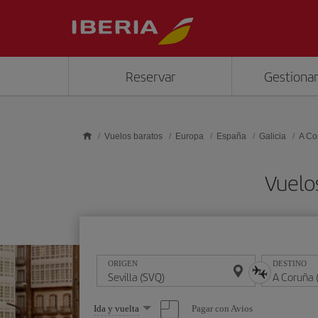
Saltar al contenido principal
Reservar
Gestionar
Vuelos baratos
Europa
España
Galicia
A Co
Vuelos
ORIGEN
DESTINO
Seleccione
Pagar con Avios
Ida y vuelta