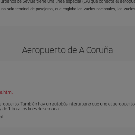
 urbanos de Sevilla tiene una línea especial (EA) que conecta el aeropue
una sola terminal de pasajeros, que engloba los vuelos nacionales, los vuelos
Aeropuerto de A Coruña
a.html
aeropuerto. También hay un autobús interurbano que une el aeropuerto 
 de 1 hora los fines de semana.
al.