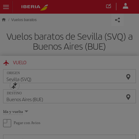
Saltar al contenido principal
Vuelos baratos
Vuelos baratos de Sevilla (SVQ) a
Buenos Aires (BUE)
VUELO
ORIGEN
DESTINO
Seleccione
Ida y vuelta
una
opción
Pagar con Avios