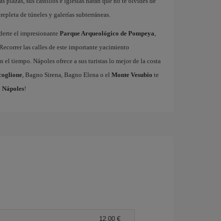
as plazas, sus castillos e iglesias harán que no te olvides de
repleta de túneles y galerías subterráneas.
derte el impresionante
Parque Arqueológico de Pompeya
,
Recorrer las calles de este importante yacimiento
 el tiempo. Nápoles ofrece a sus turistas lo mejor de la costa
coglione
, Bagno Sirena, Bagno Elena o el
Monte Vesubio
te
a Nápoles
!
12,00 €