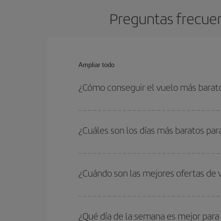
Preguntas frecuen
Ampliar todo
¿Cómo conseguir el vuelo más barato
Podrás ahorrar en tu billete de avión de Sevilla-
fechas y horarios de ida y vuelta.
¿Cuáles son los días más baratos par
Para saber qué días te saldrá más económico vol
quieres ir y en qué fechas habías pensado viajar
¿Cuándo son las mejores ofertas de 
para que puedas encontrar la mejor oferta. Ademá
más en el precio de tu billete.
Puedes conseguir los vuelos más baratos viajan
periodos de vacaciones escolares son temporada
¿Qué día de la semana es mejor para 