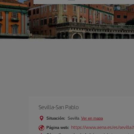
una
opción
Sevilla-San Pablo
Situación:
Sevilla
Ver en mapa
https://www.aena.es/es/sevilla.
Página web: