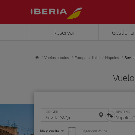
Saltar al contenido principal
Reservar
Gestionar
Vuelos baratos
Europa
Italia
Nápoles
Sevill
Vuelo
ORIGEN
DESTINO
Seleccione
Pagar con Avios
Ida y vuelta