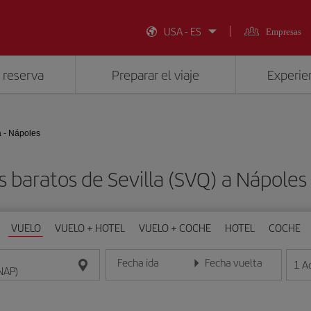
USA - ES
Empresas
 reserva
Preparar el viaje
Experien
a - Nápoles
s baratos de Sevilla (SVQ) a Nápoles
VUELO
VUELO + HOTEL
VUELO + COCHE
HOTEL
COCHE
Fecha ida
Fecha vuelta
1
A
Introduce la fecha en formato día/mes/año
Introduce la fecha en format