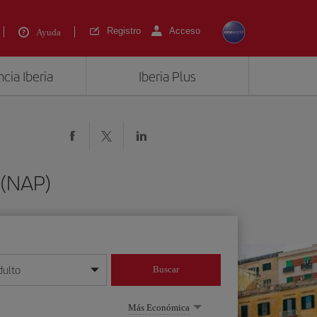
Registro
Acceso
Ayuda
cia Iberia
Iberia Plus
 (NAP)
dulto
Buscar
o día/mes/año
Más Económica