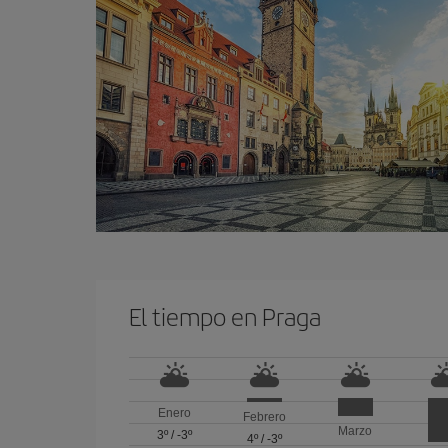
El tiempo en Praga
Enero
Febrero
Marzo
3º
/
-3º
4º
/
-3º