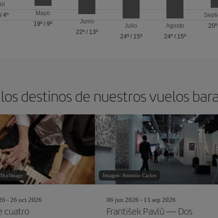
ril
Mayo
/
4º
Sept
Junio
19º
/
9º
Julio
Agosto
20º
22º
/
13º
24º
/
15º
24º
/
15º
los destinos de nuestros vuelos bar
eSkyImage
Imagen: Antonio Carlos
26 - 26 oct 2026
06 jun 2026 - 13 sep 2026
e cuatro
František Pavlů — Dos