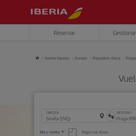
Saltar al contenido principal
Reservar
Gestionar
Vuelos baratos
Europa
Republica checa
Praga
Vuel
ORIGEN
DESTINO
Seleccione
Pagar con Avios
Ida y vuelta