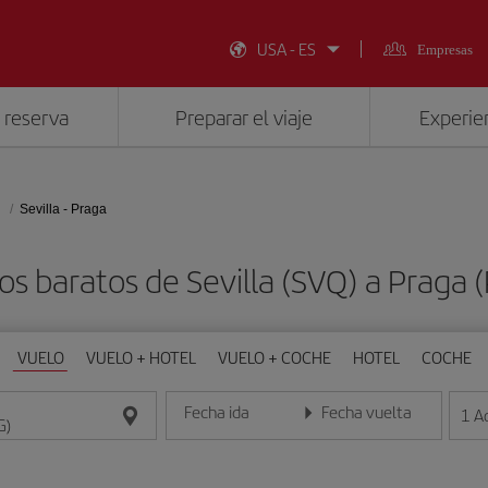
USA - ES
Empresas
 reserva
Preparar el viaje
Experien
Sevilla - Praga
os baratos de Sevilla (SVQ) a Praga 
VUELO
VUELO + HOTEL
VUELO + COCHE
HOTEL
COCHE
Fecha ida
Fecha vuelta
1
A
Introduce la fecha en formato día/mes/año
Introduce la fecha en format