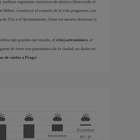
 y jardines organizan conciertos de música clásica todo el
ré Město, constituye el corazón de la vida praguense, con
a de Týn o el Ayuntamiento. Entre los museos destacan el
astillos más grandes del mundo, el
reloj astronómico
, el
s ganas de tener una panorámica de la ciudad, no dudes en
as de vuelos a Praga
!
Diciembre
Noviembre
4º
/
-1º