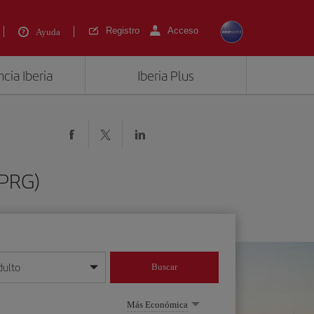
Registro
Acceso
Ayuda
cia Iberia
Iberia Plus
(PRG)
dulto
Buscar
o día/mes/año
Más Económica