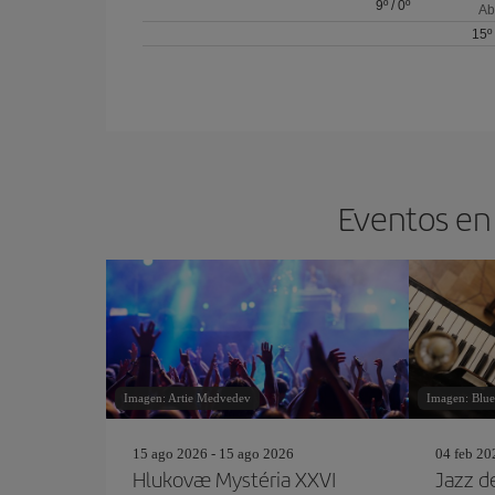
9º
/
0º
Ab
15º
Eventos en 
Imagen: Artie Medvedev
Imagen: Blu
15 ago 2026 - 15 ago 2026
04 feb 20
Hlukovæ Mystéria XXVI
Jazz d