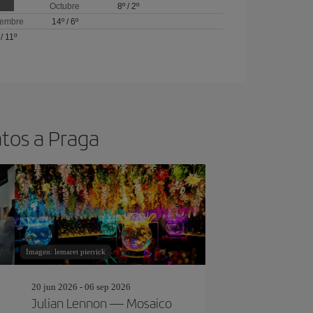
Octubre
8º
/
2º
iembre
14º
/
6º
/
11º
atos a Praga
Imagen: lemaret pierrick
20 jun 2026 - 06 sep 2026
Julian Lennon — Mosaico