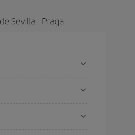
e Sevilla - Praga
s con antelación y puedes ser flexible con las
ratos
. Dinos desde dónde vuelas, a dónde
ra días cercanos
, tanto de ida como de vuelta,
gunos
horarios
puede que te hagan ahorrar aún
eral las Navidades, la Semana Santa y los