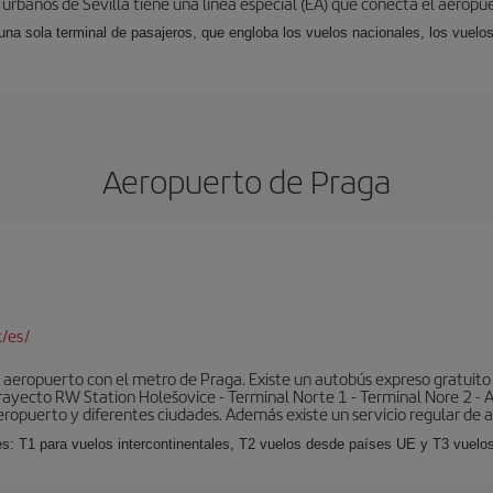
 urbanos de Sevilla tiene una línea especial (EA) que conecta el aeropue
una sola terminal de pasajeros, que engloba los vuelos nacionales, los vuelos
Aeropuerto de Praga
/es/
aeropuerto con el metro de Praga. Existe un autobús expreso gratuito 
l trayecto RW Station Holešovice - Terminal Norte 1 - Terminal Nore 2 - 
eropuerto y diferentes ciudades. Además existe un servicio regular de a
es: T1 para vuelos intercontinentales, T2 vuelos desde países UE y T3 vuelo