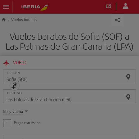
Saltar al contenido principal
Vuelos baratos
Vuelos baratos de Sofia (SOF) a
Las Palmas de Gran Canaria (LPA)
VUELO
ORIGEN
DESTINO
Seleccione
Ida y vuelta
una
opción
Pagar con Avios