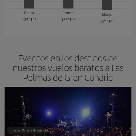
Enero
Febrero
Marzo
18º
/
14º
18º
/
14º
19º
/
14º
Eventos en los destinos de
nuestros vuelos baratos a Las
Palmas de Gran Canaria
Imagen: Rawpixel.com