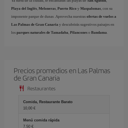
Ya fuera de la ciudad, te encantarán las playas de
San Agustín
,
Playa del Inglés
,
Meloneras
,
Puerto Rico
y
Maspalomas
, con su
imponente parque de dunas .Aprovecha nuestras
ofertas de vuelos a
Las Palmas de Gran Canaria
y descubrirás sugestivos paisajes en
los
parques naturales de Tamadaba
,
Pilancones
o
Bandama
.
Precios promedios en Las Palmas
de Gran Canaria
Restaurantes
Comida, Restaurante Barato
10,00 €
Menú comida rápida
7,50 €