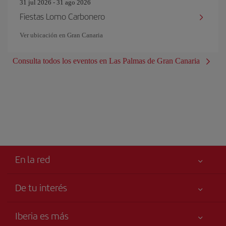
31 jul 2026 - 31 ago 2026
Fiestas Lomo Carbonero
Ver ubicación en Gran Canaria
Consulta todos los eventos en Las Palmas de Gran Canaria
En la red
De tu interés
Tu seguridad es lo primero
Iberia es más
Accesibilidad