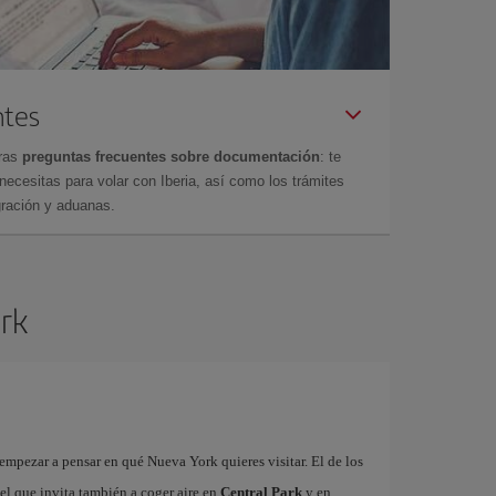
ntes
tras
preguntas frecuentes sobre documentación
: te
cesitas para volar con Iberia, así como los trámites
gración y aduanas.
ork
mpezar a pensar en qué Nueva York quieres visitar. El de los
 el que invita también a coger aire en
Central Park
y en