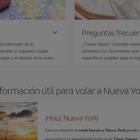
Preguntas frecue
da informarte de la
¿Tienes dudas? Consulta nues
sultar si requieres visado,
aclaramos los documentos que ne
rigen y el destino de tu vuelo.
específicos exigidos para la mi
formación útil para volar a Nueva Y
¡Hola, Nueva York!
Una vez reserves tu
vuelo barato a Nueva York
puedes e
rascacielos y el interminable bullicio de
Times Square
;