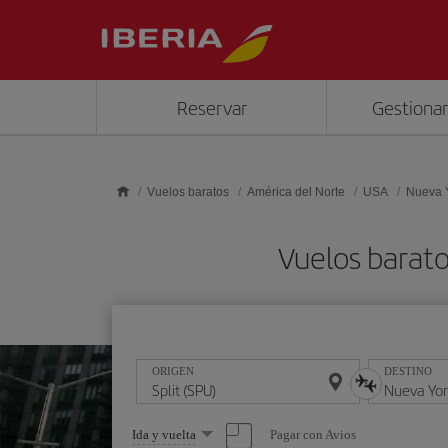
Saltar al contenido principal
Reservar
Gestionar
Vuelos baratos
América del Norte
USA
Nueva 
Vuelos barato
ORIGEN
DESTINO
Seleccione
Pagar con Avios
Ida y vuelta