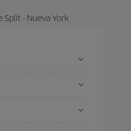
 Split - Nueva York
pras con antelación y puedes ser flexible con las
ratos
. Dinos desde dónde vuelas, a dónde
ra días cercanos
, tanto de ida como de vuelta,
gunos
horarios
puede que te hagan ahorrar aún
eral las Navidades, la Semana Santa y los