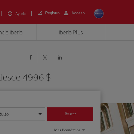
Registro
Acceso
Ayuda
cia Iberia
Iberia Plus
) desde 4996 $
dulto
Buscar
o día/mes/año
Más Económica