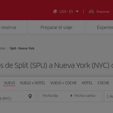
USA - ES
Empresas
 reserva
Preparar el viaje
Experien
York
Split - Nueva York
s de Split (SPU) a Nueva York (NYC
VUELO
VUELO + HOTEL
VUELO + COCHE
HOTEL
COCHE
Fecha ida
Fecha vuelta
1
A
Introduce la fecha en formato día/mes/año
Introduce la fecha en format