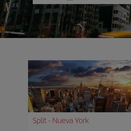
una
opción
Split
-
Nueva York