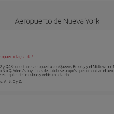
Aeropuerto de Nueva York
ropuerto-laguardia/
 y Q48 conectan el aeropuerto con Queens, Brookly y el Midtown de Ma
o N o Q. Además hay líneas de autobuses exprés que comunican el aero
el alquiler de limusinas y vehículo privado.
s: A, B, C y D.