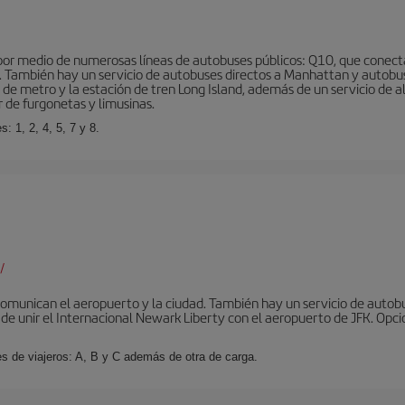
r medio de numerosas líneas de autobuses públicos: Q10, que conecta co
o… También hay un servicio de autobuses directos a Manhattan y autobu
d de metro y la estación de tren Long Island, además de un servicio de
r de furgonetas y limusinas.
: 1, 2, 4, 5, 7 y 8.
/
omunican el aeropuerto y la ciudad. También hay un servicio de autobuse
de unir el Internacional Newark Liberty con el aeropuerto de JFK. Opcio
es de viajeros: A, B y C además de otra de carga.