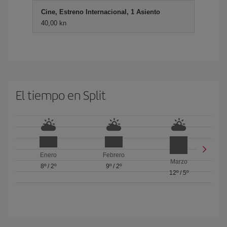
Cine, Estreno Internacional, 1 Asiento
40,00 kn
El tiempo en Split
Enero
Febrero
Marzo
8º
/
2º
9º
/
2º
12º
/
5º