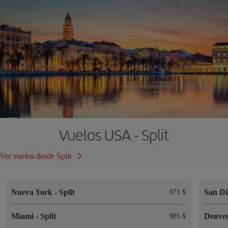
Vuelos USA - Split
Ver vuelos desde Split
Nueva York
-
Split
San D
971 $
Miami
-
Split
Denve
985 $