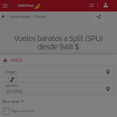
Saltar al contenido principal
Vuelos baratos
Europa
Vuelos baratos a Split (SPU)
desde 948 $
VUELO
Origen
DESTINO
Seleccione
Ida y vuelta
una
opción
Pagar con Avios