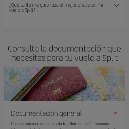
Los precios dependen de las plazas que queden libres en el vuelo
¿Qué tarifa me garantiza el mejor precio en mi
vuelo a Split?
y de que las tarifas más baratas (turista) estén disponibles o se
vayan agotando. Por eso, comprar con antelación es
fundamental
para conseguir
vuelos baratos a Split.
En Iberia, tenemos distintas tarifas para garantizarte el mejor
precio según tus necesidades de viaje. La tarifa básica, te
asegura el vuelo más barato.
Consulta la documentación que
necesitas para tu vuelo a Split
Documentación general
Cuando termines la compra de tu billete de avión, recuerda