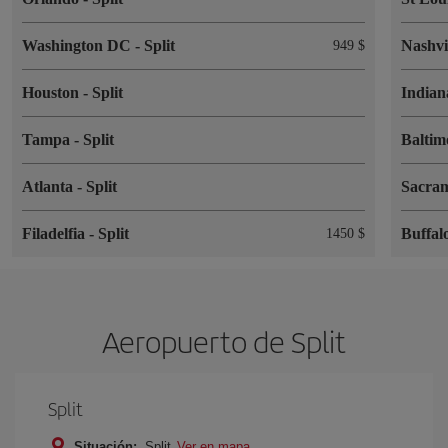
Washington DC
-
Split
Nashvi
949 $
Houston
-
Split
Indian
Tampa
-
Split
Balti
Atlanta
-
Split
Sacra
Filadelfia
-
Split
Buffal
1450 $
Aeropuerto de Split
Split
Situación:
Split
Ver en mapa