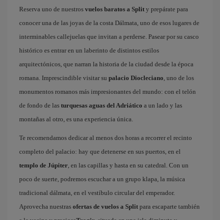
Reserva uno de nuestros
vuelos baratos a Split
y prepárate para
conocer una de las joyas de la costa Dálmata, uno de esos lugares de
interminables callejuelas que invitan a perderse. Pasear por su casco
histórico es entrar en un laberinto de distintos estilos
arquitectónicos, que narran la historia de la ciudad desde la época
romana. Imprescindible visitar su
palacio Diocleciano
, uno de los
monumentos romanos más impresionantes del mundo: con el telón
de fondo de las
turquesas aguas del Adriático
a un lado y las
montañas al otro, es una experiencia única.
Te recomendamos dedicar al menos dos horas a recorrer el recinto
completo del palacio: hay que detenerse en sus puertos, en el
templo de Júpiter
, en las capillas y hasta en su catedral. Con un
poco de suerte, podremos escuchar a un grupo klapa, la música
tradicional dálmata, en el vestíbulo circular del emperador.
Aprovecha nuestras
ofertas de vuelos a Split
para escaparte también