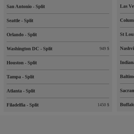
Las V
San Antonio
-
Split
Colum
Seattle
-
Split
St Lou
Orlando
-
Split
Nashvi
Washington DC
-
Split
949 $
Indian
Houston
-
Split
Balti
Tampa
-
Split
Sacra
Atlanta
-
Split
Buffal
Filadelfia
-
Split
1450 $