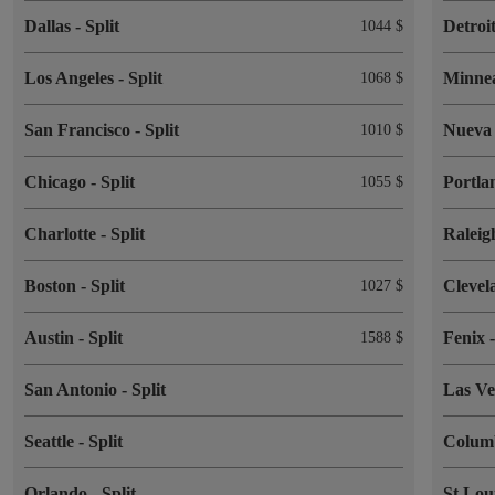
Dallas
-
Split
Detroi
1044 $
Los Angeles
-
Split
Minne
1068 $
San Francisco
-
Split
Nueva
1010 $
Chicago
-
Split
Portl
1055 $
Charlotte
-
Split
Ralei
Boston
-
Split
Cleve
1027 $
Austin
-
Split
Fenix
1588 $
San Antonio
-
Split
Las V
Seattle
-
Split
Colum
Orlando
-
Split
St Lou