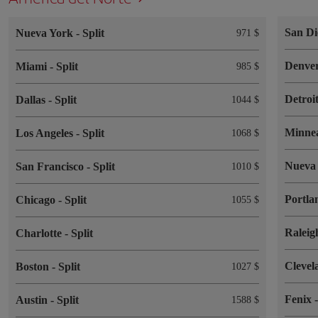
San D
Nueva York
-
Split
971 $
Denve
Miami
-
Split
985 $
Detroi
Dallas
-
Split
1044 $
Minne
Los Angeles
-
Split
1068 $
Nueva
San Francisco
-
Split
1010 $
Portl
Chicago
-
Split
1055 $
Ralei
Charlotte
-
Split
Cleve
Boston
-
Split
1027 $
Fenix
Austin
-
Split
1588 $