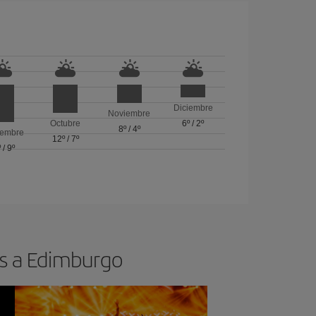
Diciembre
Noviembre
Octubre
6º
/
2º
8º
/
4º
iembre
12º
/
7º
º
/
9º
os a Edimburgo