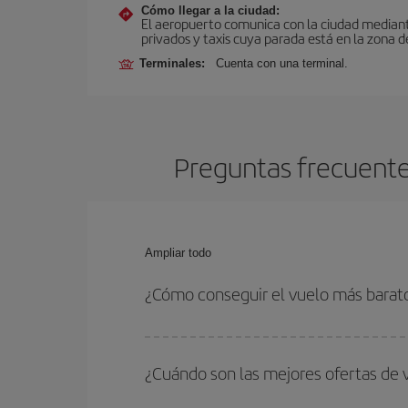
Cómo llegar a la ciudad:
El aeropuerto comunica con la ciudad mediante 
privados y taxis cuya parada está en la zona d
Terminales:
Cuenta con una terminal.
Preguntas frecuente
Ampliar todo
¿Cómo conseguir el vuelo más bara
Podrás ahorrar en tu billete de avión de Spokane
las fechas y horarios de ida y vuelta.
¿Cuándo son las mejores ofertas de