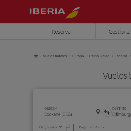
Saltar al contenido principal
Reservar
Gestionar
Vuelos baratos
Europa
Reino Unido
Escocia
Vuelos 
ORIGEN
DESTINO
Seleccione
Pagar con Avios
Ida y vuelta