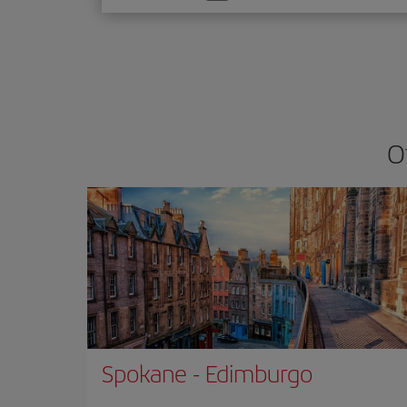
una
opción
O
Spokane
-
Edimburgo