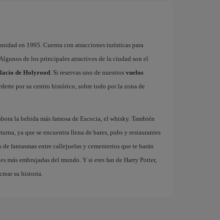
nidad en 1995. Cuenta con atracciones turísticas para
. Algunos de los principales atractivos de la ciudad son el
lacio de Holyrood
. Si reservas uno de nuestros
vuelos
derte por su centro histórico, sobre todo por la zona de
abora la bebida más famosa de Escocia, el whisky. También
turna, ya que se encuentra llena de bares, pubs y restaurantes
 de fantasmas entre callejuelas y cementerios que te harán
des más embrujadas del mundo. Y si eres fan de Harry Potter,
rear su historia.