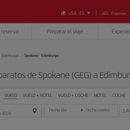
USA - ES
Empresas
 reserva
Preparar el viaje
Experien
Edimburgo
Spokane - Edimburgo
baratos de Spokane (GEG) a Edimbur
VUELO
VUELO + HOTEL
VUELO + COCHE
HOTEL
COCHE
Fecha ida
Fecha vuelta
1
A
Introduce la fecha en formato día/mes/año
Introduce la fecha en format