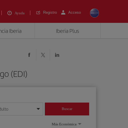
Registro
Acceso
Ayuda
cia Iberia
Iberia Plus
go (EDI)
dulto
Buscar
o día/mes/año
Más Económica