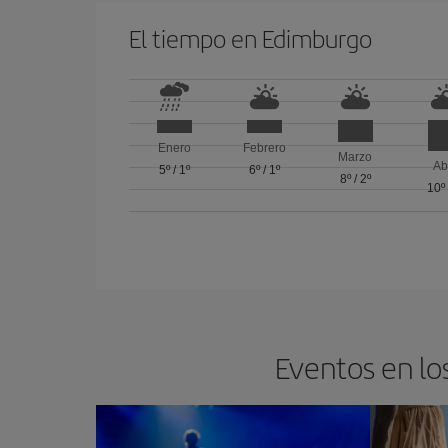
El tiempo en Edimburgo
Enero
Febrero
Marzo
Ab
5º
/
1º
6º
/
1º
8º
/
2º
10º
Eventos en lo