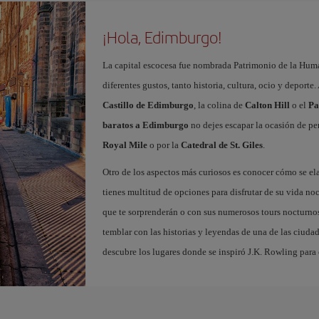
¡Hola, Edimburgo!
La capital escocesa fue nombrada Patrimonio de la Huma
diferentes gustos, tanto historia, cultura, ocio y deporte
Castillo de Edimburgo
, la colina de
Calton Hill
o el
Pa
baratos a Edimburgo
no dejes escapar la ocasión de per
Royal Mile
o por la
Catedral de St. Giles
.
Otro de los aspectos más curiosos es conocer cómo se el
tienes multitud de opciones para disfrutar de su vida noc
que te sorprenderán o con sus numerosos tours nocturnos
temblar con las historias y leyendas de una de las ciuda
descubre los lugares donde se inspiró J.K. Rowling para c