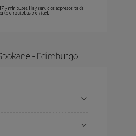
7 y minibuses. Hay servicios expresos, taxis
erto en autobús o en taxi.
 Spokane - Edimburgo
compras con antelación y puedes ser flexible con