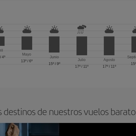
ril
Mayo
/
4º
Junio
Sept
Julio
Agosto
13º
/
6º
15º
/
9º
15
17º
/
11º
17º
/
11º
s destinos de nuestros vuelos barat