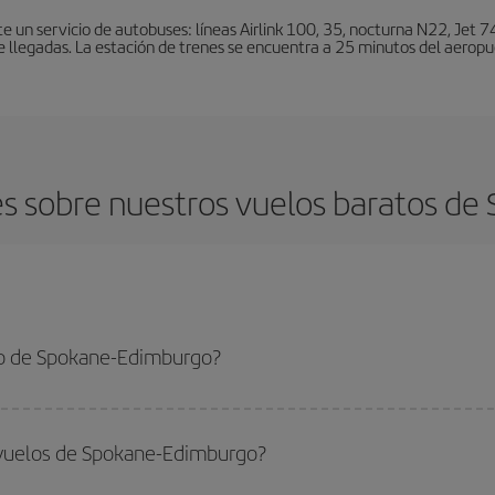
un servicio de autobuses: líneas Airlink 100, 35, nocturna N22, Jet 74
e llegadas. La estación de trenes se encuentra a 25 minutos del aeropu
s sobre nuestros vuelos baratos de
to de Spokane-Edimburgo?
-Edimburgo-dest y conseguir el vuelo más barato si evitas temporadas altas, 
 vuelos de Spokane-Edimburgo?