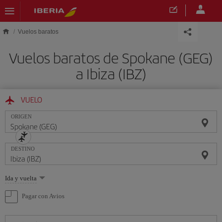
Saltar al contenido principal
Vuelos baratos
Vuelos baratos de Spokane (GEG)
a Ibiza (IBZ)
VUELO
ORIGEN
DESTINO
Seleccione
Ida y vuelta
una
opción
Pagar con Avios