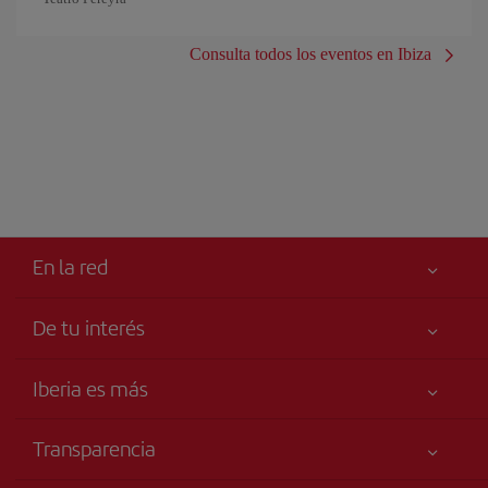
Consulta todos los eventos en Ibiza
En la red
De tu interés
Tu seguridad es lo primero
Iberia es más
Accesibilidad
Noticias y Novedades
Compromiso de servicio
Transparencia
Grupo Iberia
Publicidad