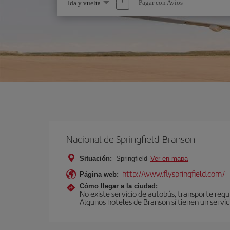
Seleccione
Pagar con Avios
Ida y vuelta
una
opción
Nacional de Springfield-Branson
Situación:
Springfield
Ver en mapa
http://www.flyspringfield.com/
Página web:
Cómo llegar a la ciudad:
No existe servicio de autobús, transporte regu
Algunos hoteles de Branson sí tienen un servi