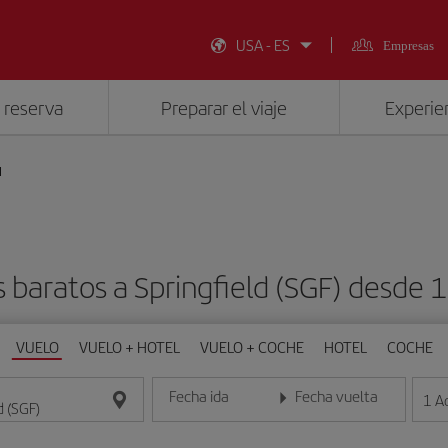
USA - ES
Empresas
 reserva
Preparar el viaje
Experien
d
 baratos a Springfield (SGF) desde
VUELO
VUELO + HOTEL
VUELO + COCHE
HOTEL
COCHE
Fecha ida
Fecha vuelta
1
A
Introduce la fecha en formato día/mes/año
Introduce la fecha en format