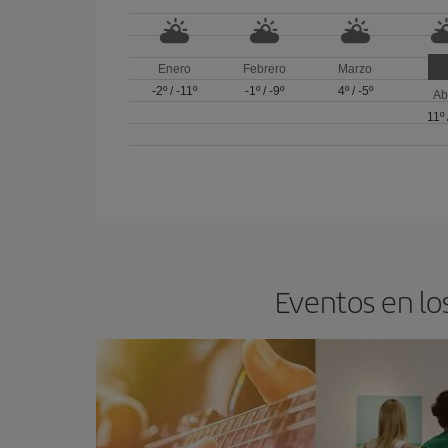
Enero
Febrero
Marzo
-2º
/
-11º
-1º
/
-9º
4º
/
-5º
Ab
11º
Eventos en lo