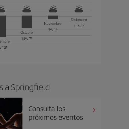
Diciembre
Noviembre
1º
/
-6º
7º
/
1º
Octubre
14º
/
7º
iembre
/
13º
 a Springfield
Consulta los
próximos eventos