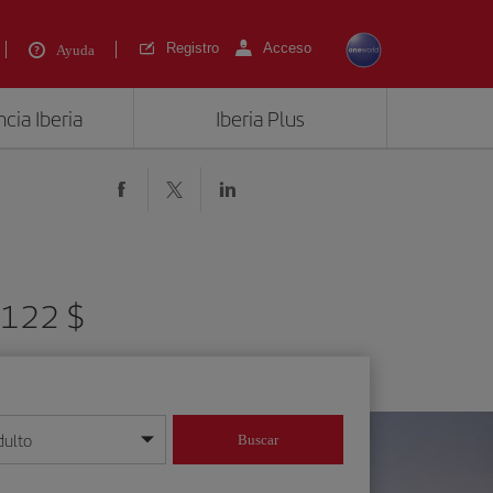
Registro
Acceso
Ayuda
cia Iberia
Iberia Plus
 1122 $
dulto
Buscar
o día/mes/año