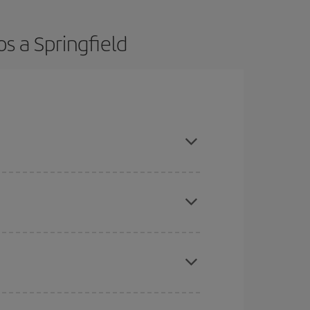
s a Springfield
es ser flexible con las fechas y horarios de ida y
cuentras el vuelo más barato.
ratos
. Dinos desde dónde vuelas, a dónde
ra días cercanos
, tanto de ida como de vuelta,
gunos
horarios
puede que te hagan ahorrar aún
eral las Navidades, la Semana Santa y los