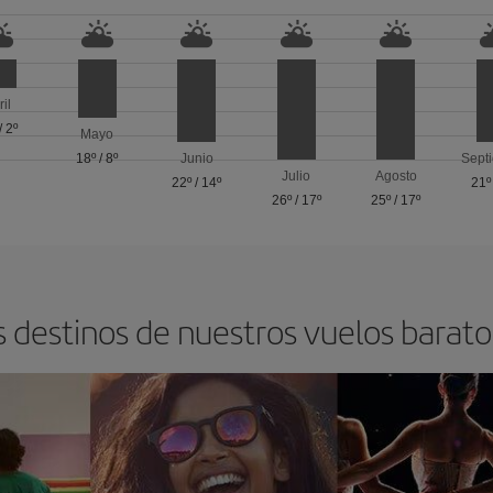
ril
/
2º
Mayo
18º
/
8º
Junio
Sept
Julio
Agosto
22º
/
14º
21º
26º
/
17º
25º
/
17º
s destinos de nuestros vuelos baratos