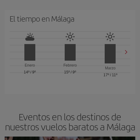
El tiempo en Málaga
Enero
Febrero
Marzo
14º
/
9º
15º
/
9º
17º
/
11º
Eventos en los destinos de
nuestros vuelos baratos a Málaga