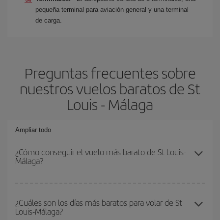
pequeña terminal para aviación general y una terminal
de carga.
Preguntas frecuentes sobre
nuestros vuelos baratos de St
Louis - Málaga
Ampliar todo
¿Cómo conseguir el vuelo más barato de St Louis-
Málaga?
Podrás ahorrar en tu billete de avión de St Louis-Málaga-dest y
conseguir el vuelo más barato si evitas temporadas altas,
¿Cuáles son los días más baratos para volar de St
Louis-Málaga?
compras con antelación y puedes ser flexible con las fechas y