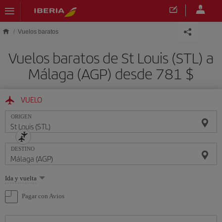
Saltar al contenido principal
Vuelos baratos
Vuelos baratos de St Louis (STL) a
Málaga (AGP) desde 781 $
VUELO
ORIGEN
DESTINO
Seleccione
Ida y vuelta
una
opción
Pagar con Avios