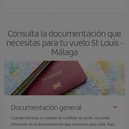
Cualquier día de la semana puedes encontrar vuelos baratos. Las
claves para encontrar los mejores precios son
anticiparte y ser
flexible.
Lo normal es que
cuanto antes
reserves tus billetes de
Consulta la documentación que
avión más baratos te saldrán. Además, si buscas los vuelos con
las fechas y los horarios del viaje un poco abiertos, podrás
elegir
necesitas para tu vuelo St Louis -
el precio más barato.
Málaga
Documentación general
Cuando termines la compra de tu billete de avión, recuerda
informarte de la documentación que necesitas para volar. Aquí