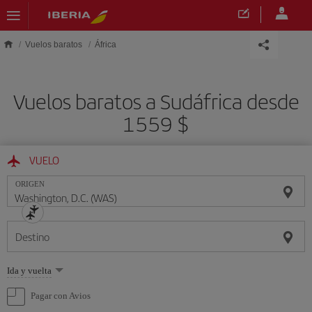
Saltar al contenido principal
Vuelos baratos
África
Vuelos baratos a Sudáfrica desde
1559 $
VUELO
ORIGEN
Destino
Seleccione
Ida y vuelta
una
opción
Pagar con Avios