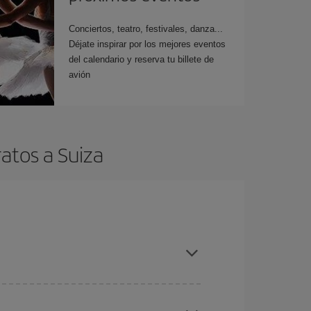
Conciertos, teatro, festivales, danza...
Déjate inspirar por los mejores eventos
del calendario y reserva tu billete de
avión
atos a Suiza
es ser flexible con las fechas y horarios de ida y
cuentras el vuelo más barato.