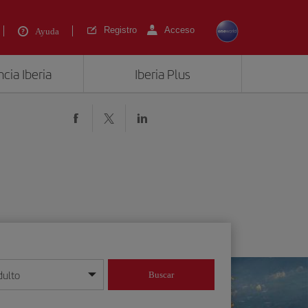
Registro
Acceso
Ayuda
cia Iberia
Iberia Plus
dulto
Buscar
o día/mes/año