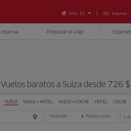
USA - ES
Empresas
 reserva
Preparar el viaje
Experien
Vuelos baratos a Suiza desde 726 $
VUELO
VUELO + HOTEL
VUELO + COCHE
HOTEL
COCHE
Fecha ida
Fecha vuelta
1
A
Introduce la fecha en formato día/mes/año
Introduce la fecha en format