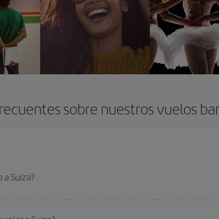
recuentes sobre nuestros vuelos bar
 a Suiza?
 el vuelo más barato si evitas temporadas altas, compras con antelación y pued
oncreto para tu viaje, mira nuestras ofertas y déjate inspirar: seguro que en