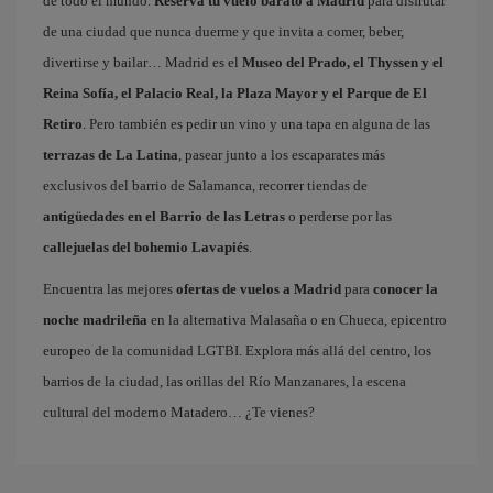
de todo el mundo.
Reserva tu vuelo barato a Madrid
para disfrutar
de una ciudad que nunca duerme y que invita a comer, beber,
divertirse y bailar… Madrid es el
Museo del Prado, el Thyssen y el
Reina Sofía, el Palacio Real, la Plaza Mayor y el Parque de El
Retiro
. Pero también es pedir un vino y una tapa en alguna de las
terrazas de La Latina
, pasear junto a los escaparates más
exclusivos del barrio de Salamanca, recorrer tiendas de
antigüedades en el Barrio de las Letras
o perderse por las
callejuelas del bohemio Lavapiés
.
Encuentra las mejores
ofertas de vuelos a Madrid
para
conocer la
noche madrileña
en la alternativa Malasaña o en Chueca, epicentro
europeo de la comunidad LGTBI. Explora más allá del centro, los
barrios de la ciudad, las orillas del Río Manzanares, la escena
cultural del moderno Matadero… ¿Te vienes?