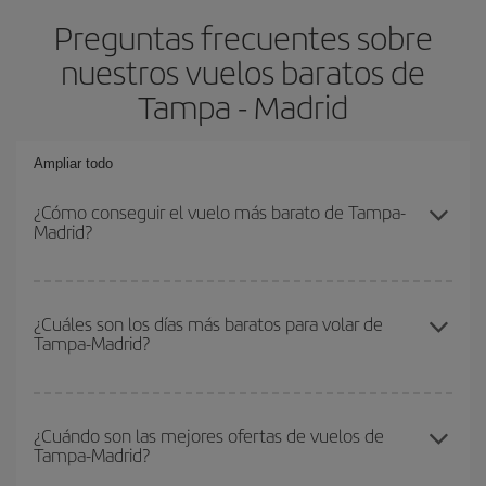
Preguntas frecuentes sobre
nuestros vuelos baratos de
Tampa - Madrid
Ampliar todo
¿Cómo conseguir el vuelo más barato de Tampa-
Madrid?
Podrás ahorrar en tu billete de avión de Tampa-Madrid-dest y
conseguir el vuelo más barato si evitas temporadas altas,
¿Cuáles son los días más baratos para volar de
Tampa-Madrid?
compras con antelación y puedes ser flexible con las fechas y
horarios de ida y vuelta.
Para saber qué días te saldrá más económico volar, solo tienes
que empezar una consulta en nuestro
buscador de vuelos
¿Cuándo son las mejores ofertas de vuelos de
Tampa-Madrid?
baratos
. Dinos desde dónde vuelas, a dónde quieres ir y en qué
fechas habías pensado viajar. Te mostraremos los vuelos más