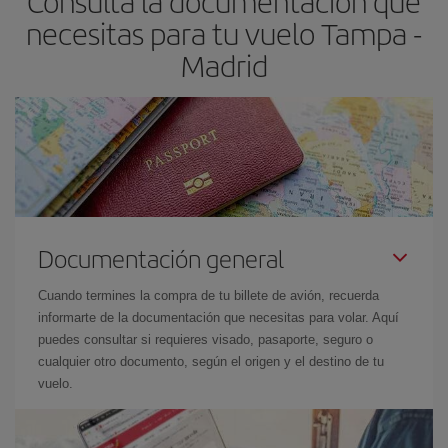
Consulta la documentación que
las fechas y los horarios del viaje un poco abiertos, podrás
elegir
necesitas para tu vuelo Tampa -
el precio más barato.
Madrid
Documentación general
Cuando termines la compra de tu billete de avión, recuerda
informarte de la documentación que necesitas para volar. Aquí
puedes consultar si requieres visado, pasaporte, seguro o
cualquier otro documento, según el origen y el destino de tu
vuelo.