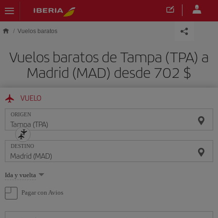
Saltar al contenido principal
Vuelos baratos
Vuelos baratos de Tampa (TPA) a
Madrid (MAD) desde 702 $
VUELO
ORIGEN
DESTINO
Seleccione
Ida y vuelta
una
opción
Pagar con Avios