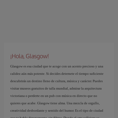
¡Hola, Glasgow!
Glasgow es esa ciudad que te acoge con un acento precioso y una
calidez aún más potente. Si decides deternete el tiempo suficiente
descubrirás un destino lleno de cultura, música y carácter. Puedes
visitar museos gratuitos de talla mundial, admirar la arquitectura
victoriana o perderte en un pub con música en directo que no
quieres que acabe. Glasgow tiene alma. Una mezcla de orgullo,
creatividad desbordante y sentido del humor. Es el tipo de ciudad
que te habla directamente, sin filtros. Donde el arte callejero se