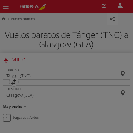
Saltar al contenido principal
Vuelos baratos
Vuelos baratos de Tánger (TNG) a
Glasgow (GLA)
VUELO
ORIGEN
DESTINO
Seleccione
Ida y vuelta
una
opción
Pagar con Avios