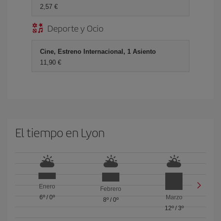
2,57 €
Deporte y Ocio
Cine, Estreno Internacional, 1 Asiento
11,90 €
El tiempo en Lyon
Enero
Febrero
6º
/
0º
Marzo
8º
/
0º
12º
/
3º