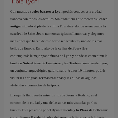
¡Hola, Lyon!
Con nuestros
vuelos baratos a Lyon
podrás conocer esta ciudad
francesa con todos los detalles. Sin duda tienes que recorrer su
casco
antiguo
situado al pie de la colina Fourviére, donde se encuentra la
catedral de Saint-Jean
, numerosas iglesias llamativas y elegantes
mansiones que hacen de este barrio renacentistas, uno de los más
bellos de Europa. En lo alto de la
colina de Fourviére
,
contemplarás la mejor panorámica de Lyon y donde se encuentran la
basílica Notre-Dame de Fourviére
y los
Teatros romanos
de Lyon,
un conjunto arqueológico galorromano. A unos 10 minutos, podrás
visitar las
antiguas Termas romanas
y las ruinas de algunas
viviendas y comercios de la época.
Presqu´ile
flanqueada entre los ríos de Saona y Ródano, es el
corazón de la ciudad y una de las zonas más visitadas por los
turistas. Está presidida por el
Ayuntamiento y la Plaza de Bellecour
con su
Fuente Bartholdi
, obra del autor de la Estatua de la Libertad.