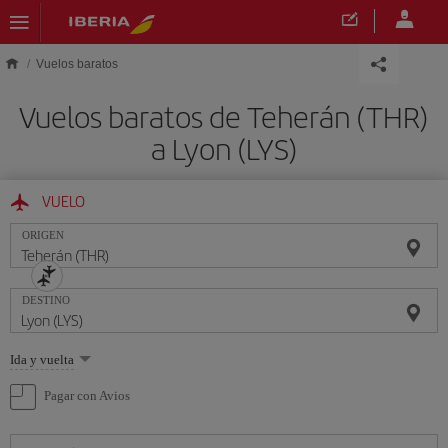
Saltar al contenido principal
Vuelos baratos
Vuelos baratos de Teherán (THR)
a Lyon (LYS)
VUELO
ORIGEN
DESTINO
Seleccione
Ida y vuelta
una
opción
Pagar con Avios