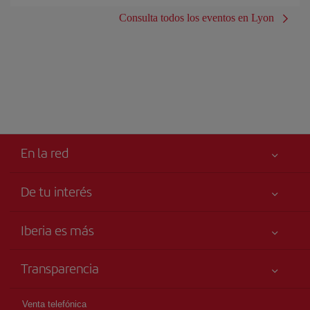
Consulta todos los eventos en Lyon
En la red
De tu interés
Tu seguridad es lo primero
Iberia es más
Accesibilidad
Noticias y Novedades
Compromiso de servicio
Transparencia
Grupo Iberia
Publicidad
Información Legal
Accionistas e Inversores
Mapa del sitio
Venta telefónica