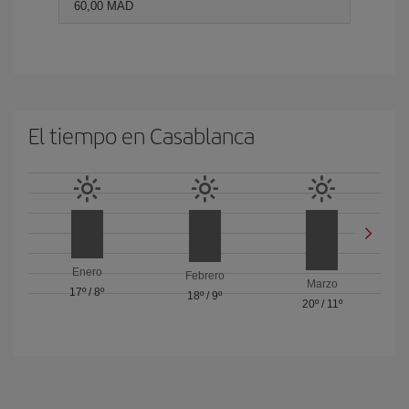
60,00 MAD
El tiempo en Casablanca
Enero
Febrero
Marzo
17º
/
8º
18º
/
9º
20º
/
11º