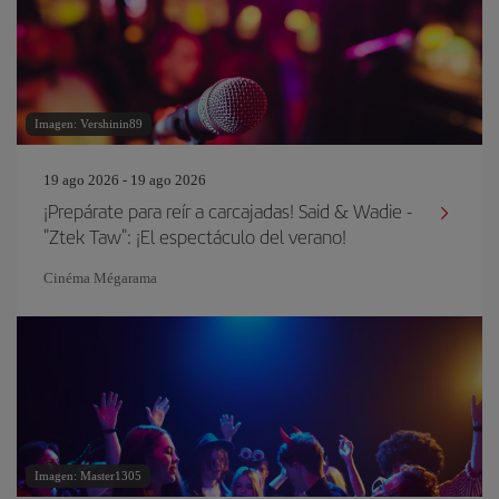
Imagen: Vershinin89
19 ago 2026 - 19 ago 2026
¡Prepárate para reír a carcajadas! Said & Wadie -
"Ztek Taw": ¡El espectáculo del verano!
Cinéma Mégarama
Imagen: Master1305