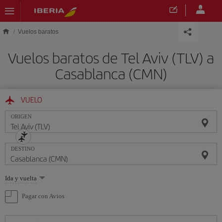
Saltar al contenido principal
Vuelos baratos
Vuelos baratos de Tel Aviv (TLV) a
Casablanca (CMN)
VUELO
ORIGEN
DESTINO
Seleccione
Ida y vuelta
una
opción
Pagar con Avios