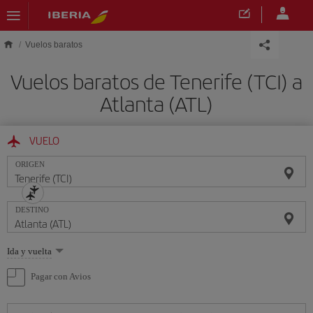
Saltar al contenido principal
Vuelos baratos
Vuelos baratos de Tenerife (TCI) a
Atlanta (ATL)
VUELO
ORIGEN
DESTINO
Seleccione
Ida y vuelta
una
opción
Pagar con Avios