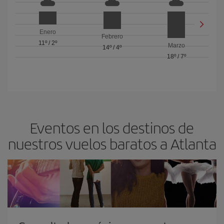
Enero
Febrero
11º
/
2º
Marzo
14º
/
4º
18º
/
7º
Eventos en los destinos de
nuestros vuelos baratos a Atlanta