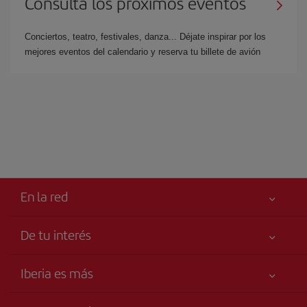
Consulta los próximos eventos
Conciertos, teatro, festivales, danza... Déjate inspirar por los
mejores eventos del calendario y reserva tu billete de avión
En la red
De tu interés
Tu seguridad es lo primero
Iberia es más
Accesibilidad
Noticias y Novedades
Compromiso de servicio