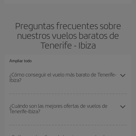
Preguntas frecuentes sobre
nuestros vuelos baratos de
Tenerife - Ibiza
Ampliar todo
¿Cómo conseguir el vuelo más barato de Tenerife-
Ibiza?
Podrás ahorrar en tu billete de avión de Tenerife-Ibiza-dest y
conseguir el vuelo más barato si evitas temporadas altas,
¿Cuándo son las mejores ofertas de vuelos de
Tenerife-Ibiza?
compras con antelación y puedes ser flexible con las fechas y
horarios de ida y vuelta.
Puedes conseguir los vuelos más baratos viajando
fuera de las
temporadas altas
. Aunque depende de tu destino, por lo general