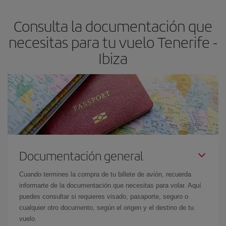
flexible.
Lo normal es que
cuanto antes
reserves tus billetes de
Consulta la documentación que
avión más baratos te saldrán. Además, si buscas los vuelos con
las fechas y los horarios del viaje un poco abiertos, podrás
elegir
necesitas para tu vuelo Tenerife -
el precio más barato.
Ibiza
Documentación general
Cuando termines la compra de tu billete de avión, recuerda
informarte de la documentación que necesitas para volar. Aquí
puedes consultar si requieres visado, pasaporte, seguro o
cualquier otro documento, según el origen y el destino de tu
vuelo.