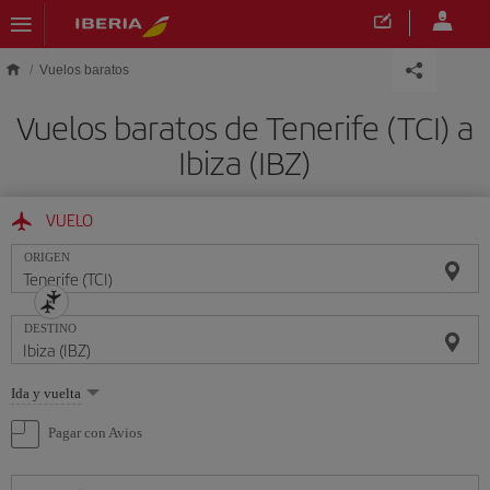
Saltar al contenido principal
Vuelos baratos
Vuelos baratos de Tenerife (TCI) a
Ibiza (IBZ)
VUELO
ORIGEN
DESTINO
Seleccione
Ida y vuelta
una
opción
Pagar con Avios