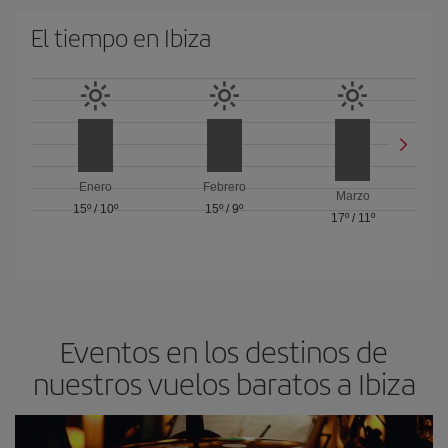
El tiempo en Ibiza
Enero
Febrero
Marzo
15º
/
10º
15º
/
9º
17º
/
11º
Eventos en los destinos de
nuestros vuelos baratos a Ibiza