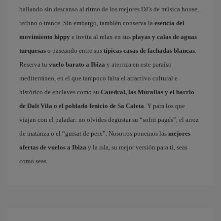
bailando sin descanso al ritmo de los mejores DJ’s de música house,
techno o trance. Sin embargo, también conserva la
esencia del
movimiento hippy
e invita al relax en sus
playas y calas de aguas
turquesas
o paseando entre sus
típicas casas de fachadas blancas
.
Reserva tu
vuelo barato a Ibiza
y aterriza en este paraíso
mediterráneo, en el que tampoco falta el atractivo cultural e
histórico de enclaves como su
Catedral, las Murallas y el barrio
de Dalt Vila o el poblado fenicio de Sa Caleta
. Y para los que
viajan con el paladar: no olvides degustar su “sofrit pagés”, el arroz
de matanza o el “guisat de peix”. Nosotros ponemos las
mejores
ofertas de vuelos a Ibiza
y la isla, su mejor versión para ti, seas
como seas.