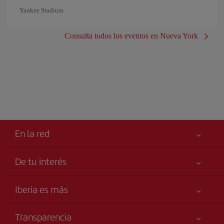
Yankee Stadium
Consulta todos los eventos en Nueva York
En la red
De tu interés
Tu seguridad es lo primero
Iberia es más
Accesibilidad
Noticias y Novedades
Compromiso de servicio
Transparencia
Grupo Iberia