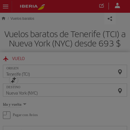
Saltar al contenido principal
Vuelos baratos
Vuelos baratos de Tenerife (TCI) a
Nueva York (NYC) desde 693 $
VUELO
ORIGEN
DESTINO
Seleccione
Ida y vuelta
una
opción
Pagar con Avios