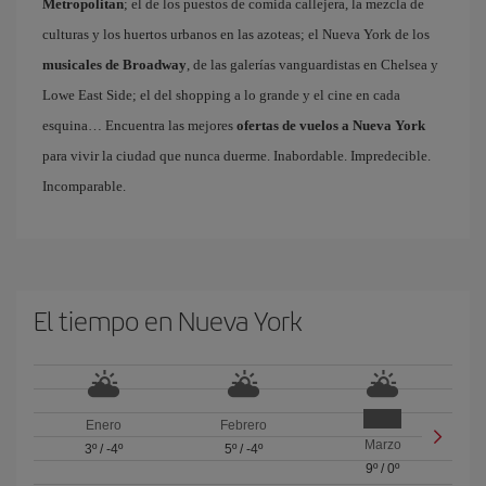
Metropolitan
; el de los puestos de comida callejera, la mezcla de
culturas y los huertos urbanos en las azoteas; el Nueva York de los
musicales de Broadway
, de las galerías vanguardistas en Chelsea y
Lowe East Side; el del shopping a lo grande y el cine en cada
esquina… Encuentra las mejores
ofertas de vuelos a Nueva York
para vivir la ciudad que nunca duerme. Inabordable. Impredecible.
Incomparable.
El tiempo en Nueva York
Enero
Febrero
Marzo
3º
/
-4º
5º
/
-4º
9º
/
0º