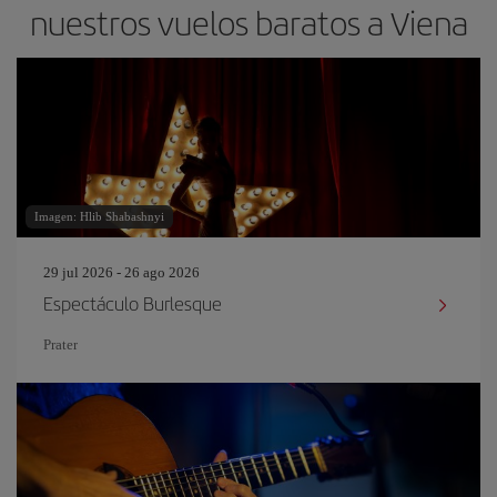
nuestros vuelos baratos a Viena
Imagen: Hlib Shabashnyi
29 jul 2026 - 26 ago 2026
Espectáculo Burlesque
Prater