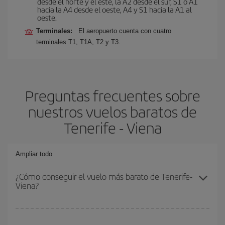
desde el norte y el este, la A2 desde el sur, S1 o A1
hacia la A4 desde el oeste, A4 y S1 hacia la A1 al
oeste.
Terminales:
El aeropuerto cuenta con cuatro
terminales T1, T1A, T2 y T3.
Preguntas frecuentes sobre
nuestros vuelos baratos de
Tenerife - Viena
Ampliar todo
¿Cómo conseguir el vuelo más barato de Tenerife-
Viena?
Podrás ahorrar en tu billete de avión de Tenerife-Viena-dest y
conseguir el vuelo más barato si evitas temporadas altas,