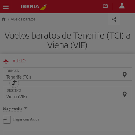
Saltar al contenido principal
Vuelos baratos
Vuelos baratos de Tenerife (TCI) a
Viena (VIE)
VUELO
ORIGEN
DESTINO
Seleccione
Ida y vuelta
una
opción
Pagar con Avios