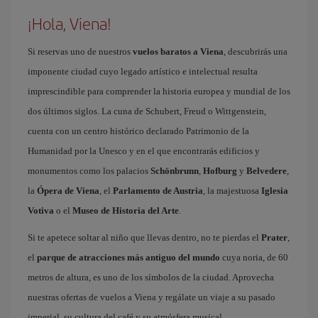
¡Hola, Viena!
Si reservas uno de nuestros
vuelos baratos a Viena
, descubrirás una
imponente ciudad cuyo legado artístico e intelectual resulta
imprescindible para comprender la historia europea y mundial de los
dos últimos siglos. La cuna de Schubert, Freud o Wittgenstein,
cuenta con un centro histórico declarado Patrimonio de la
Humanidad por la Unesco y en el que encontrarás edificios y
monumentos como los palacios
Schönbrunn
,
Hofburg
y
Belvedere
,
la
Ópera de Viena
, el
Parlamento de Austria
, la majestuosa
Iglesia
Votiva
o el
Museo de Historia del Arte
.
Si te apetece soltar al niño que llevas dentro, no te pierdas el
Prater
,
el
parque de atracciones más antiguo del mundo
cuya noria, de 60
metros de altura, es uno de los símbolos de la ciudad. Aprovecha
nuestras ofertas de vuelos a Viena y regálate un viaje a su pasado
imperial, su cultura del café y su atmósfera musical.