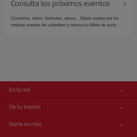
Consulta los próximos eventos
Conciertos, teatro, festivales, danza... Déjate inspirar por los
mejores eventos del calendario y reserva tu billete de avión
En la red
De tu interés
Tu seguridad es lo primero
Iberia es más
Accesibilidad
Noticias y Novedades
Compromiso de servicio