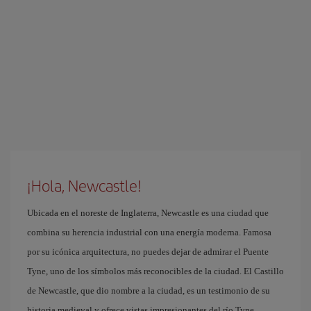
¡Hola, Newcastle!
Ubicada en el noreste de Inglaterra, Newcastle es una ciudad que
combina su herencia industrial con una energía moderna. Famosa
por su icónica arquitectura, no puedes dejar de admirar el Puente
Tyne, uno de los símbolos más reconocibles de la ciudad. El Castillo
de Newcastle, que dio nombre a la ciudad, es un testimonio de su
historia medieval y ofrece vistas impresionantes del río Tyne.