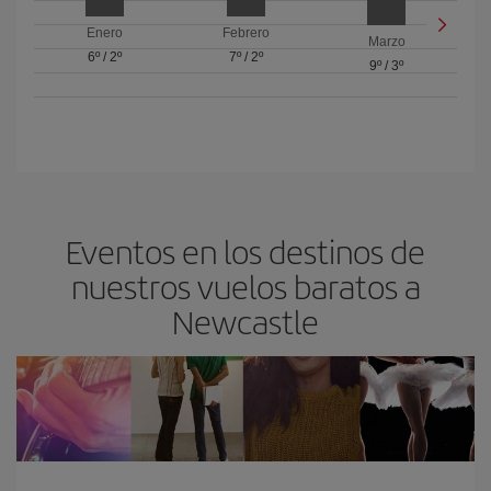
Enero
Febrero
Marzo
6º
/
2º
7º
/
2º
9º
/
3º
Eventos en los destinos de
nuestros vuelos baratos a
Newcastle