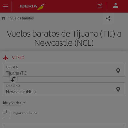
Saltar al contenido principal
Vuelos baratos
Vuelos baratos de Tijuana (TIJ) a
Newcastle (NCL)
VUELO
ORIGEN
DESTINO
Seleccione
Ida y vuelta
una
opción
Pagar con Avios