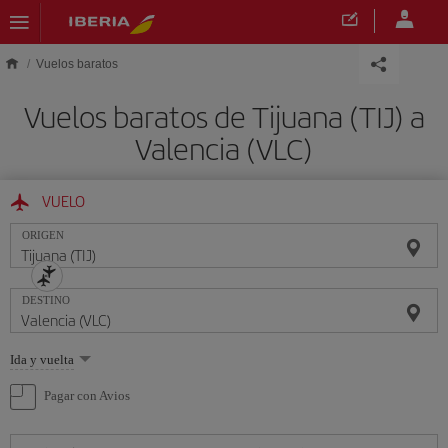
Saltar al contenido principal
Vuelos baratos
Vuelos baratos de Tijuana (TIJ) a
Valencia (VLC)
VUELO
ORIGEN
DESTINO
Seleccione
Ida y vuelta
una
opción
Pagar con Avios