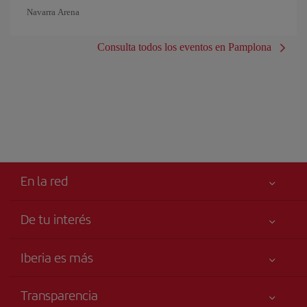
Navarra Arena
Consulta todos los eventos en Pamplona
En la red
De tu interés
Tu seguridad es lo primero
Iberia es más
Accesibilidad
Noticias y Novedades
Compromiso de servicio
Transparencia
Grupo Iberia