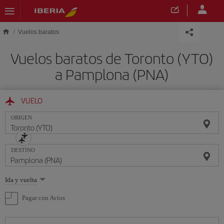
Saltar al contenido principal
Vuelos baratos
Vuelos baratos de Toronto (YTO)
a Pamplona (PNA)
VUELO
ORIGEN
DESTINO
Seleccione
Ida y vuelta
una
opción
Pagar con Avios