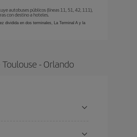
uye autobuses públicos (líneas 11, 51, 42, 111),
eras con destino a hoteles.
z dividida en dos terminales, La Terminal A y la
 Toulouse - Orlando
pras con antelación y puedes ser flexible con las