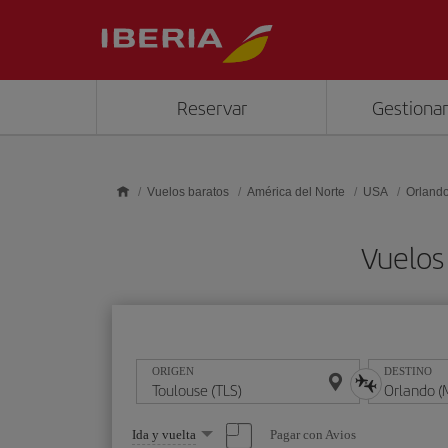
Saltar al contenido principal
Reservar
Gestionar
Vuelos baratos
América del Norte
USA
Orland
Vuelos
ORIGEN
DESTINO
Seleccione
Pagar con Avios
Ida y vuelta