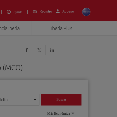
Registro
Acceso
Ayuda
cia Iberia
Iberia Plus
o (MCO)
dulto
Buscar
o día/mes/año
Más Económica