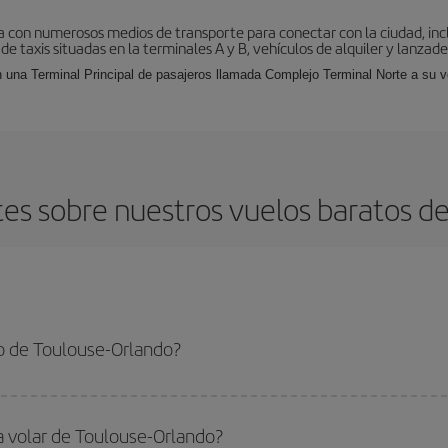
 con numerosos medios de transporte para conectar con la ciudad, incl
 de taxis situadas en la terminales A y B, vehículos de alquiler y lanzad
 una Terminal Principal de pasajeros llamada Complejo Terminal Norte a su ve
es sobre nuestros vuelos baratos de
o de Toulouse-Orlando?
-Orlando-dest y conseguir el vuelo más barato si evitas temporadas altas, com
a volar de Toulouse-Orlando?