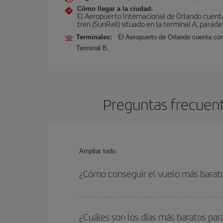
Cómo llegar a la ciudad:
El Aeropuerto Internacional de Orlando cuenta
tren (SunRail) situado en la terminal A, parada
Terminales:
El Aeropuerto de Orlando cuenta con
Terminal B,
Preguntas frecuent
Ampliar todo
¿Cómo conseguir el vuelo más barat
Podrás ahorrar en tu billete de avión de Toulouse
fechas y horarios de ida y vuelta.
¿Cuáles son los días más baratos par