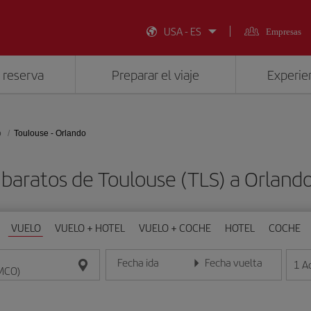
USA - ES
Empresas
 reserva
Preparar el viaje
Experien
o
Toulouse - Orlando
 baratos de Toulouse (TLS) a Orland
VUELO
VUELO + HOTEL
VUELO + COCHE
HOTEL
COCHE
Fecha ida
Fecha vuelta
1
A
Introduce la fecha en formato día/mes/año
Introduce la fecha en format