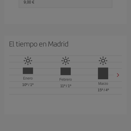
9,00 €
El tiempo en Madrid
Enero
Febrero
Marzo
10º
/
1º
11º
/
1º
15º
/
4º