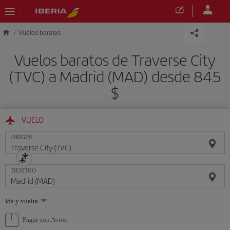
Saltar al contenido principal
Vuelos baratos
Vuelos baratos de Traverse City
(TVC) a Madrid (MAD) desde 845
$
VUELO
ORIGEN
DESTINO
Seleccione
Ida y vuelta
una
opción
Pagar con Avios