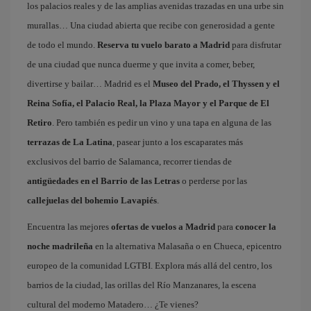
los palacios reales y de las amplias avenidas trazadas en una urbe sin
murallas… Una ciudad abierta que recibe con generosidad a gente
de todo el mundo.
Reserva tu vuelo barato a Madrid
para disfrutar
de una ciudad que nunca duerme y que invita a comer, beber,
divertirse y bailar… Madrid es el
Museo del Prado, el Thyssen y el
Reina Sofía, el Palacio Real, la Plaza Mayor y el Parque de El
Retiro
. Pero también es pedir un vino y una tapa en alguna de las
terrazas de La Latina
, pasear junto a los escaparates más
exclusivos del barrio de Salamanca, recorrer tiendas de
antigüedades en el Barrio de las Letras
o perderse por las
callejuelas del bohemio Lavapiés
.
Encuentra las mejores
ofertas de vuelos a Madrid
para
conocer la
noche madrileña
en la alternativa Malasaña o en Chueca, epicentro
europeo de la comunidad LGTBI. Explora más allá del centro, los
barrios de la ciudad, las orillas del Río Manzanares, la escena
cultural del moderno Matadero… ¿Te vienes?