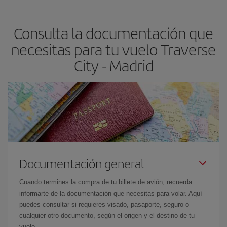
claves para encontrar los mejores precios son
anticiparte y ser
flexible.
Lo normal es que
cuanto antes
reserves tus billetes de
Consulta la documentación que
avión más baratos te saldrán. Además, si buscas los vuelos con
las fechas y los horarios del viaje un poco abiertos, podrás
elegir
necesitas para tu vuelo Traverse
el precio más barato.
City - Madrid
Documentación general
Cuando termines la compra de tu billete de avión, recuerda
informarte de la documentación que necesitas para volar. Aquí
puedes consultar si requieres visado, pasaporte, seguro o
cualquier otro documento, según el origen y el destino de tu
vuelo.