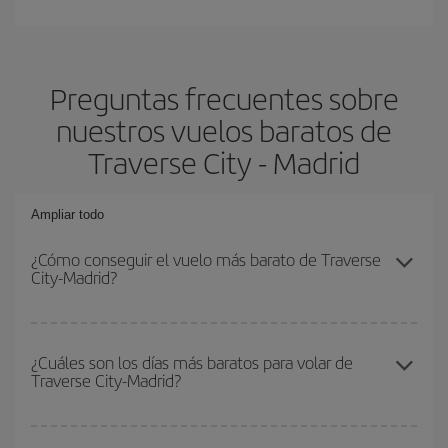
Preguntas frecuentes sobre
nuestros vuelos baratos de
Traverse City - Madrid
Ampliar todo
¿Cómo conseguir el vuelo más barato de Traverse
City-Madrid?
Podrás ahorrar en tu billete de avión de Traverse City-Madrid-dest
y conseguir el vuelo más barato si evitas temporadas altas,
¿Cuáles son los días más baratos para volar de
Traverse City-Madrid?
compras con antelación y puedes ser flexible con las fechas y
horarios de ida y vuelta.
Para saber qué días te saldrá más económico volar, solo tienes