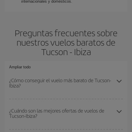
internacionales y domésticos.
Preguntas frecuentes sobre
nuestros vuelos baratos de
Tucson - Ibiza
Ampliar todo
¿Cómo conseguir el vuelo más barato de Tucson-
Ibiza?
Podrás ahorrar en tu billete de avión de Tucson-Ibiza-dest y
conseguir el vuelo más barato si evitas temporadas altas,
¿Cuándo son las mejores ofertas de vuelos de
Tucson-Ibiza?
compras con antelación y puedes ser flexible con las fechas y
horarios de ida y vuelta.