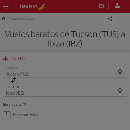
Saltar al contenido principal
Vuelos baratos
Vuelos baratos de Tucson (TUS) a
Ibiza (IBZ)
VUELO
ORIGEN
DESTINO
Seleccione
Ida y vuelta
una
opción
Pagar con Avios