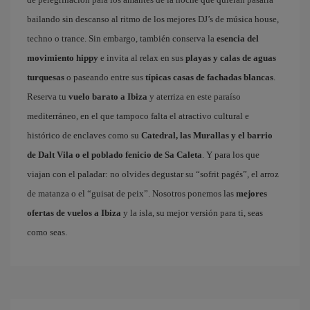
bailando sin descanso al ritmo de los mejores DJ’s de música house,
techno o trance. Sin embargo, también conserva la
esencia del
movimiento hippy
e invita al relax en sus
playas y calas de aguas
turquesas
o paseando entre sus
típicas casas de fachadas blancas
.
Reserva tu
vuelo barato a Ibiza
y aterriza en este paraíso
mediterráneo, en el que tampoco falta el atractivo cultural e
histórico de enclaves como su
Catedral, las Murallas y el barrio
de Dalt Vila o el poblado fenicio de Sa Caleta
. Y para los que
viajan con el paladar: no olvides degustar su “sofrit pagés”, el arroz
de matanza o el “guisat de peix”. Nosotros ponemos las
mejores
ofertas de vuelos a Ibiza
y la isla, su mejor versión para ti, seas
como seas.