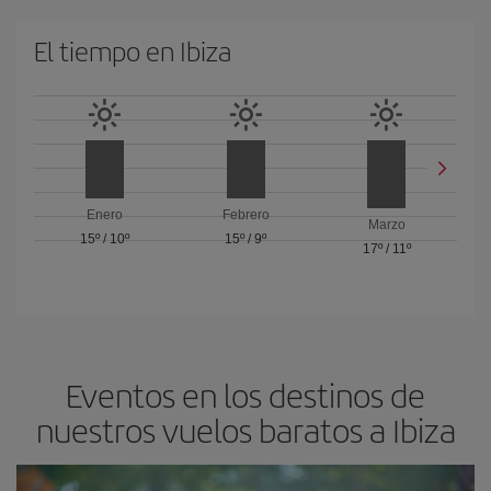
El tiempo en Ibiza
Enero
Febrero
Marzo
15º
/
10º
15º
/
9º
17º
/
11º
Eventos en los destinos de
nuestros vuelos baratos a Ibiza