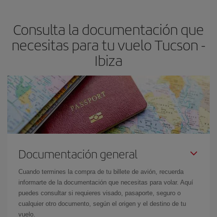
claves para encontrar los mejores precios son
anticiparte y ser
flexible.
Lo normal es que
cuanto antes
reserves tus billetes de
Consulta la documentación que
avión más baratos te saldrán. Además, si buscas los vuelos con
las fechas y los horarios del viaje un poco abiertos, podrás
elegir
necesitas para tu vuelo Tucson -
el precio más barato.
Ibiza
Documentación general
Cuando termines la compra de tu billete de avión, recuerda
informarte de la documentación que necesitas para volar. Aquí
puedes consultar si requieres visado, pasaporte, seguro o
cualquier otro documento, según el origen y el destino de tu
vuelo.