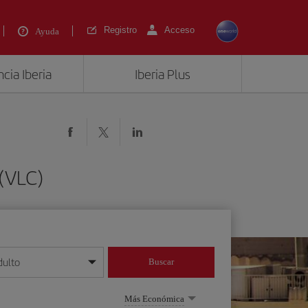
Registro
Acceso
Ayuda
cia Iberia
Iberia Plus
 (VLC)
dulto
Buscar
o día/mes/año
Más Económica