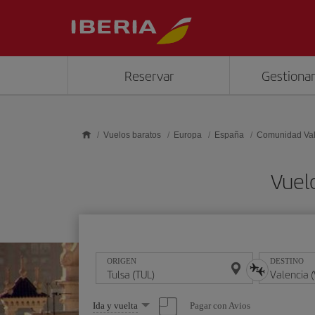
Saltar al contenido principal
Reservar
Gestionar
Vuelos baratos
Europa
España
Comunidad Va
Vuelo
ORIGEN
DESTINO
Seleccione
Pagar con Avios
Ida y vuelta