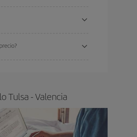
elo y de que las tarifas más baratas (turista)
lsa-Valencia-dest
.
ra el vuelo más barato.
precio?
ser flexible.
Lo normal es que
cuanto antes
 poco abiertos, podrás
elegir el precio más
o Tulsa - Valencia