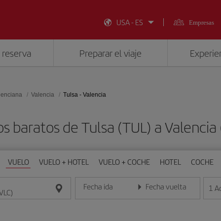
USA - ES
Empresas
 reserva
Preparar el viaje
Experien
lenciana
Valencia
Tulsa - Valencia
s baratos de Tulsa (TUL) a Valencia
VUELO
VUELO + HOTEL
VUELO + COCHE
HOTEL
COCHE
Fecha ida
Fecha vuelta
1
A
Introduce la fecha en formato día/mes/año
Introduce la fecha en format