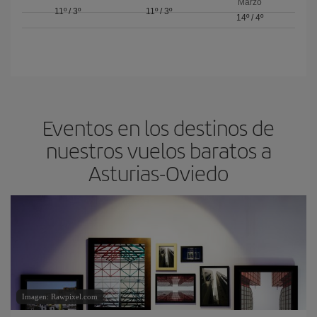
Marzo
11º
/
3º
11º
/
3º
14º
/
4º
Eventos en los destinos de
nuestros vuelos baratos a
Asturias-Oviedo
Imagen: Rawpixel.com