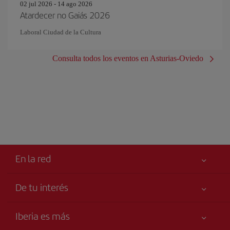
02 jul 2026 - 14 ago 2026
Atardecer no Gaiás 2026
Laboral Ciudad de la Cultura
Consulta todos los eventos en Asturias-Oviedo
En la red
De tu interés
Tu seguridad es lo primero
Iberia es más
Accesibilidad