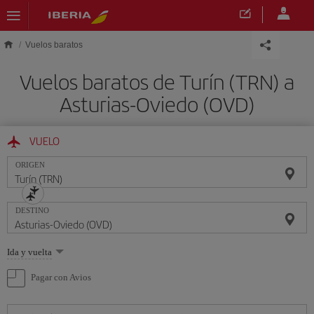
Saltar al contenido principal
Vuelos baratos
Vuelos baratos de Turín (TRN) a
Asturias-Oviedo (OVD)
VUELO
ORIGEN
DESTINO
Seleccione
Ida y vuelta
una
opción
Pagar con Avios