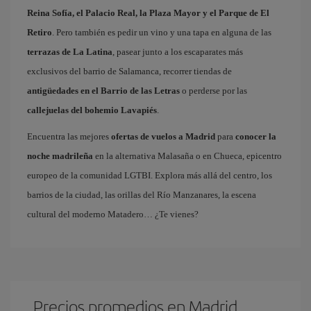
Reina Sofía, el Palacio Real, la Plaza Mayor y el Parque de El
Retiro
. Pero también es pedir un vino y una tapa en alguna de las
terrazas de La Latina
, pasear junto a los escaparates más
exclusivos del barrio de Salamanca, recorrer tiendas de
antigüedades en el Barrio de las Letras
o perderse por las
callejuelas del bohemio Lavapiés
.
Encuentra las mejores
ofertas de vuelos a Madrid
para
conocer la
noche madrileña
en la alternativa Malasaña o en Chueca, epicentro
europeo de la comunidad LGTBI. Explora más allá del centro, los
barrios de la ciudad, las orillas del Río Manzanares, la escena
cultural del moderno Matadero… ¿Te vienes?
Precios promedios en Madrid