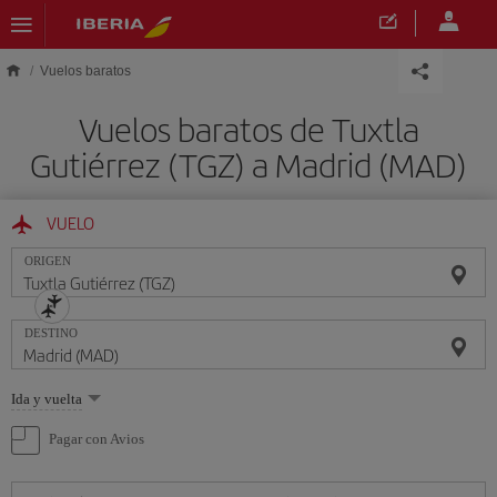
Saltar al contenido principal
Vuelos baratos
Vuelos baratos de Tuxtla
Gutiérrez (TGZ) a Madrid (MAD)
VUELO
ORIGEN
DESTINO
Seleccione
Ida y vuelta
una
opción
Pagar con Avios