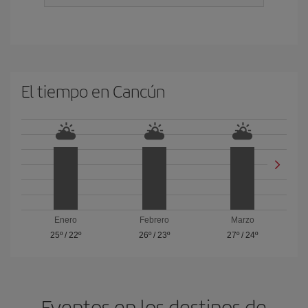
El tiempo en Cancún
Enero
Febrero
Marzo
25º
/
22º
26º
/
23º
27º
/
24º
Eventos en los destinos de