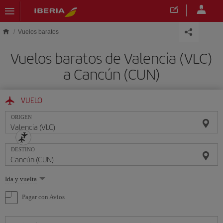
Saltar al contenido principal
Vuelos baratos
Vuelos baratos de Valencia (VLC)
a Cancún (CUN)
VUELO
ORIGEN
DESTINO
Seleccione
Ida y vuelta
una
opción
Pagar con Avios