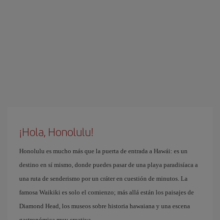
¡Hola, Honolulu!
Honolulu es mucho más que la puerta de entrada a Hawái: es un
destino en sí mismo, donde puedes pasar de una playa paradisíaca a
una ruta de senderismo por un cráter en cuestión de minutos. La
famosa Waikiki es solo el comienzo; más allá están los paisajes de
Diamond Head, los museos sobre historia hawaiana y una escena
gastronómica muy creativa.