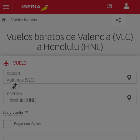
Saltar al contenido principal
Vuelos baratos
Vuelos baratos de Valencia (VLC)
a Honolulu (HNL)
VUELO
ORIGEN
DESTINO
Seleccione
Ida y vuelta
una
opción
Pagar con Avios