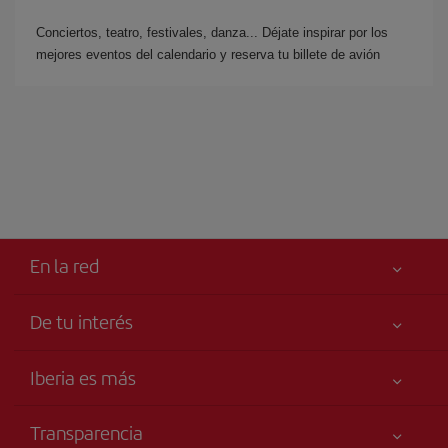
Conciertos, teatro, festivales, danza... Déjate inspirar por los
mejores eventos del calendario y reserva tu billete de avión
En la red
De tu interés
Tu seguridad es lo primero
Iberia es más
Accesibilidad
Noticias y Novedades
Compromiso de servicio
Transparencia
Grupo Iberia